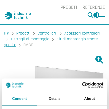
PROGETTI
REFERENZE
CERCA
CHA
You are here:
ITK
Prodotti
Controllori
Accessori controllori
Dettagli di montaggio
Kit di montaggio fronte
quadro
FMCO
Ingrand
Ing
Consent
Details
About