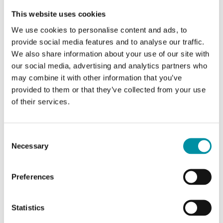
This website uses cookies
We use cookies to personalise content and ads, to
provide social media features and to analyse our traffic.
We also share information about your use of our site with
our social media, advertising and analytics partners who
may combine it with other information that you’ve
provided to them or that they’ve collected from your use
of their services.
REGIN
FMCO
Consent
Kit di montaggio fronte quadro
Necessary
Selection
Questo articolo è fuori produzione
Preferences
Kit per un montaggio facile di regolatori su un
Statistics
pannello di controllo o sulla porta dell’armadio.