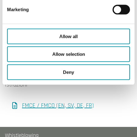
Marketing
SOFTWARE & DOCUMENTAZIONE
Allow all
Allow selection
Software & documentazione
Deny
Istruzioni
FMCE / FMCO (EN, SV, DE, FR)
Whistleblowing