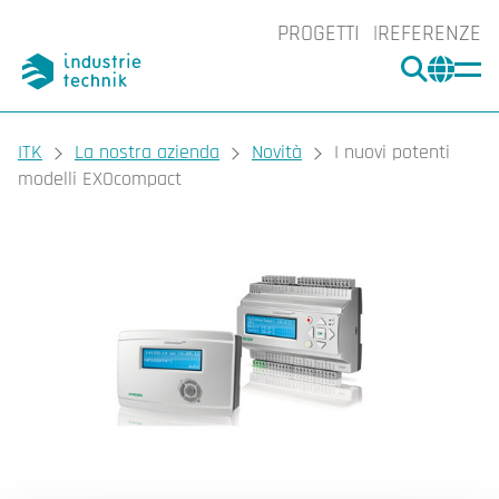
PROGETTI
REFERENZE
CERCA
CHA
You are here:
ITK
La nostra azienda
Novità
I nuovi potenti
modelli EXOcompact