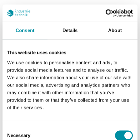
I nuovi potenti modelli
EXOcompact
Consent
Details
About
EXOcompactArdo, EXOcompactEedo e
EXOcompactVido sono i nuovi modelli
This website uses cookies
Regin di controllori liberamente
We use cookies to personalise content and ads, to
provide social media features and to analyse our traffic.
programmabili per varie applicazioni e
We also share information about your use of our site with
intregazione in sistemi.
our social media, advertising and analytics partners who
may combine it with other information that you’ve
Sono dotati di un processore due volte più veloce,
provided to them or that they’ve collected from your use
una capacità di memoria significativamente
of their services.
maggiore e pagine Web con una migliore velocità di
accesso alla memoria. Sono inoltre ottimizzati per
Consent
gestire molte attività in parallelo mantenendo la
Necessary
Selection