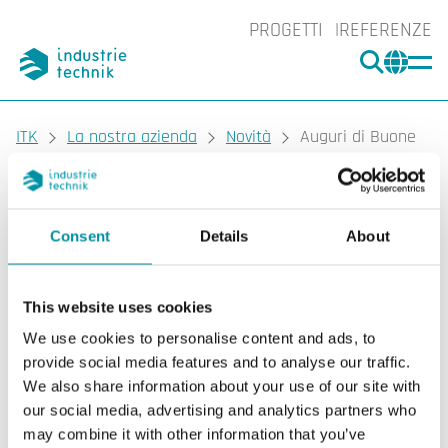
PROGETTI
REFERENZE
CERCA
CHA
You are here:
ITK
La nostra azienda
Novità
Auguri di Buone
Feste!
Consent
Details
About
This website uses cookies
We use cookies to personalise content and ads, to
provide social media features and to analyse our traffic.
Auguri di Buone Feste!
We also share information about your use of our site with
our social media, advertising and analytics partners who
may combine it with other information that you’ve
Gentili clienti,