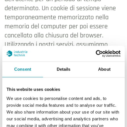
determinato. Un cookie di sessione viene
temporaneamente memorizzato nella
memoria del computer per poi essere
cancellato alla chiusura del browser.
Utilizzando i nostri servizi, assumiamo
automaticamente che accetti l'uso dei
cookie.
Consent
Details
About
Come utilizziamo i cookie?
Utilizziamo cookie permanenti per salvare la scelta
This website uses cookies
della pagina iniziale e la cronologia delle ricerche.
We use cookies to personalise content and ads, to
Utilizziamo cookie di sessione, ad esempio quando
provide social media features and to analyse our traffic.
utilizzi la funzione di filtraggio del prodotto.
We also share information about your use of our site with
our social media, advertising and analytics partners who
Utilizziamo cookie di prima e terza parte per
may combine it with other information that you’ve