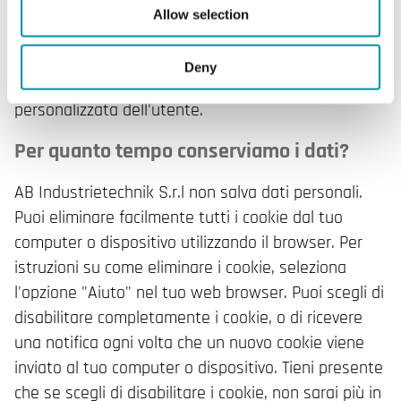
Tutti i dati inoltrati a terzi vengono utilizzati solo per
Allow selection
fornire i servizi menzionati qui sopra, o per fornire
informazioni a strumenti di analisi, o per ottimizzare
Deny
il nostro sito web e migliorare l'esperienza
personalizzata dell'utente.
Per quanto tempo conserviamo i dati?
AB Industrietechnik S.r.l non salva dati personali.
Puoi eliminare facilmente tutti i cookie dal tuo
computer o dispositivo utilizzando il browser. Per
istruzioni su come eliminare i cookie, seleziona
l'opzione "Aiuto" nel tuo web browser. Puoi scegli di
disabilitare completamente i cookie, o di ricevere
una notifica ogni volta che un nuovo cookie viene
inviato al tuo computer o dispositivo. Tieni presente
che se scegli di disabilitare i cookie, non sarai più in