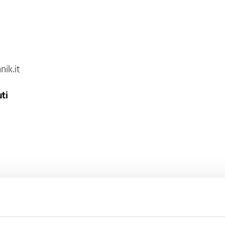
nik.it
ti
 imprese di Bolzano / Partita IVA: IT02748450216
,00 € interamente versato – Società a socio unico – Ammi
l'art. 2497cc AB