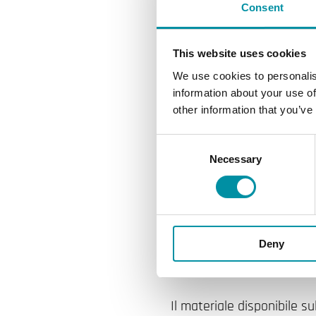
Regin con sede in Svezia
Consent
Coordinate bancarie
This website uses cookies
We use cookies to personalis
UNICREDIT SPA
information about your use of
P.zza Walther, 5
other information that you’ve
39100 BOLZANO
IBAN: IT86 G 02008 11600
Consent
SWIFT: UNCRITMMXXX
Necessary
Selection
Foro competente
Bolzano
Deny
Responsabilità
Il materiale disponibile 