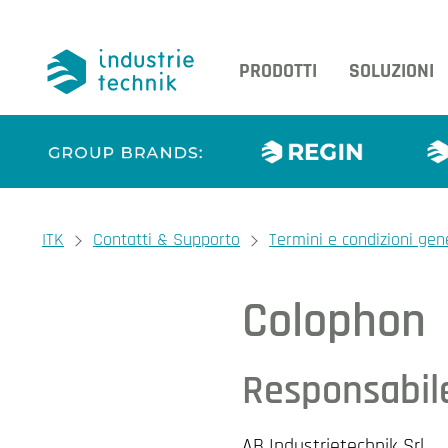
PRODOTTI
SOLUZIONI
You are here:
ITK
Contatti & Supporto
Termini e condizioni gen
Colophon
Responsabile
AB Industrietechnik Srl