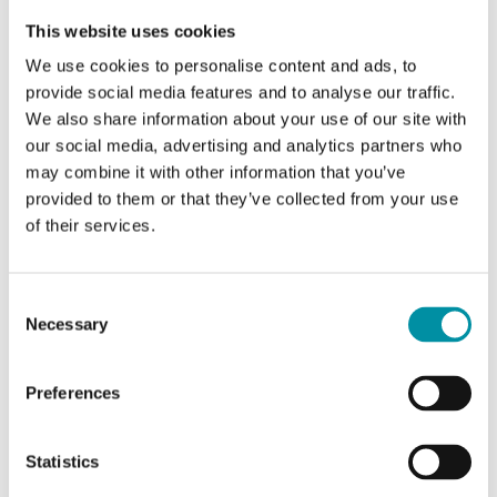
AO
5
This website uses cookies
We use cookies to personalise content and ads, to
UA
0
provide social media features and to analyse our traffic.
We also share information about your use of our site with
DO
7
our social media, advertising and analytics partners who
may combine it with other information that you’ve
Numero di I/O
28
provided to them or that they’ve collected from your use
of their services.
Caratteristiche di Unità di espansione
Consent
Necessary
Selection
Durata della batteria
5 years
Preferences
Grado di protezione
IP20
Statistics
Umidità ambiente (senza
0…95 % RH