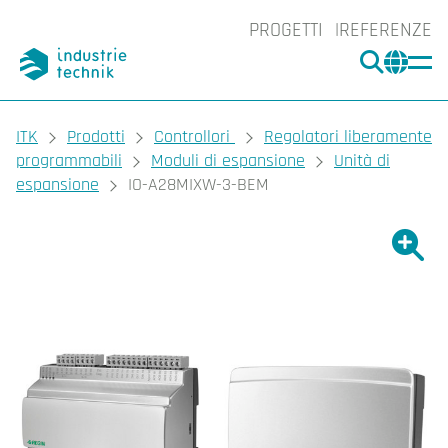
PROGETTI
REFERENZE
CERCA
CHA
You are here:
ITK
Prodotti
Controllori
Regolatori liberamente
programmabili
Moduli di espansione
Unità di
espansione
IO-A28MIXW-3-BEM
Ingrand
Ing