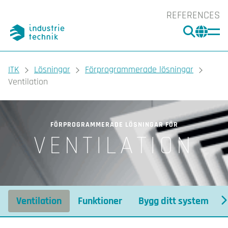
REFERENCES
SÖK
CHA
You are here:
ITK
Lösningar
Förprogrammerade lösningar
Ventilation
FÖRPROGRAMMERADE LÖSNINGAR FÖR
VENTILATION
Ventilation
Funktioner
Bygg ditt system