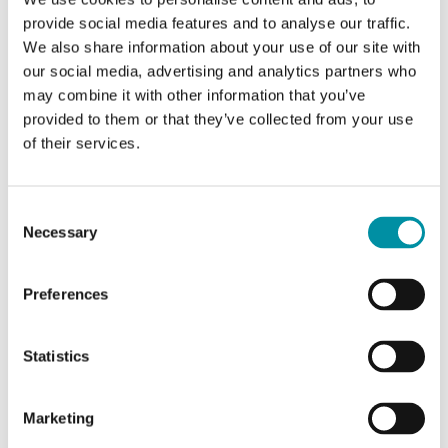
från Corrigos eget webbgränssnitt.
provide social media features and to analyse our traffic.
We also share information about your use of our site with
our social media, advertising and analytics partners who
may combine it with other information that you’ve
provided to them or that they’ve collected from your use
of their services.
ÖVERVAKNING &
OPTIMERING
Consent
Necessary
Selection
Övervaka och optimera alla dina
installationer med CLOUDigo eller arbeta
Preferences
från Corrigos egna webbgränssnitt med
responsiv design för alla enheter.
Statistics
Marketing