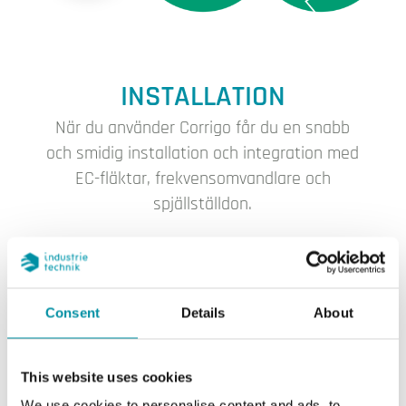
INSTALLATION
När du använder Corrigo får du en snabb
och smidig installation och integration med
EC-fläktar, frekvensomvandlare och
spjällställdon.
Consent
Details
About
KONFIGURERING
Installationen och konfigurationen kan
This website uses cookies
göras antingen från Application Tool eller
We use cookies to personalise content and ads, to