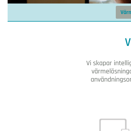
Vär
Värmereglering
V
Vi skapar intel
värmelösninga
användningsom