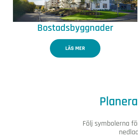
Bostadsbyggnader
LÄS MER
Planera
Följ symbolerna fö
nedlad