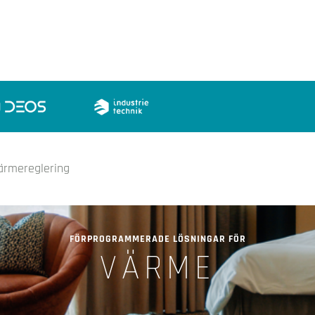
ärmereglering
FÖRPROGRAMMERADE LÖSNINGAR FÖR
VÄRME