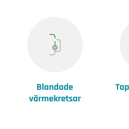
Blandade
Ta
värmekretsar