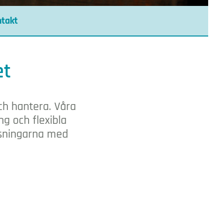
takt
et
ch hantera. Våra
g och flexibla
ösningarna med