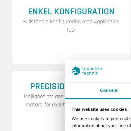
ENKEL KONFIGURATION
Fullständig konfigurering med Application
Tool.
PRECISIONSSTYRNING
Consent
Möjlighet att ansluta extra sensorer eller
mätare för exakt styrning av systemet.
This website uses cookies
We use cookies to personalis
information about your use of