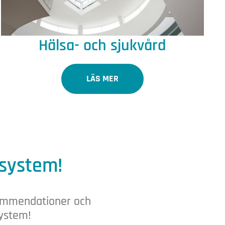
Hälsa- och sjukvård
LÄS MER
esystem!
ekommendationer och
system!