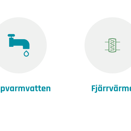
ppvarmvatten
Fjärrvärm