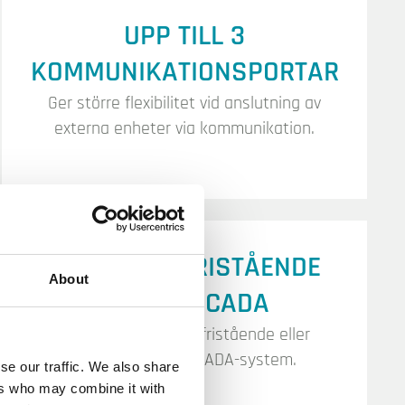
UPP TILL 3
KOMMUNIKATIONSPORTAR
Ger större flexibilitet vid anslutning av
externa enheter via kommunikation.
FUNGERAR FRISTÅENDE
About
ELLER I SCADA
Redo att användas fristående eller
integrerat i ett SCADA-system.
se our traffic. We also share
ers who may combine it with