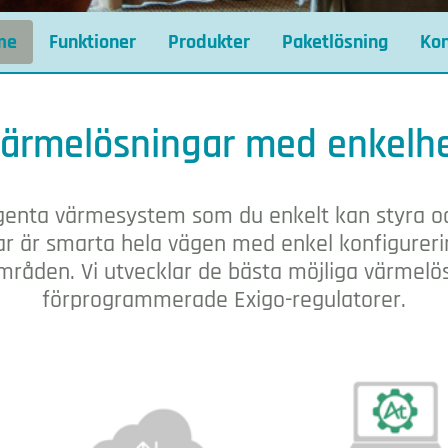
me
Funktioner
Produkter
Paketlösning
Kon
ärmelösningar med enkelh
ligenta värmesystem som du enkelt kan styra o
r är smarta hela vägen med enkel konfigurerin
råden. Vi utvecklar de bästa möjliga värmel
förprogrammerade Exigo-regulatorer.