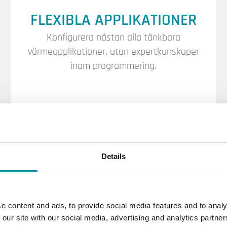
FLEXIBLA APPLIKATIONER
Konfigurera nästan alla tänkbara
värmeapplikationer, utan expertkunskaper
inom programmering.
FÖRINSTÄLLDA MALLAR
Details
Förinställda mallar sparar tid och gör
konfigureringen enkel.
e content and ads, to provide social media features and to analy
 our site with our social media, advertising and analytics partn