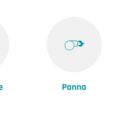
e
Panna