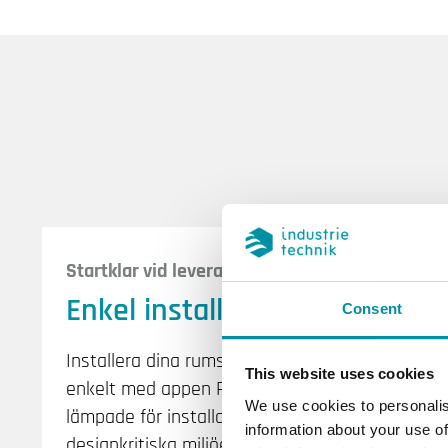
Startklar vid leverans
Enkel installation
Consent
Installera dina rumslösningar snabbt och
This website uses cookies
enkelt med appen Regin:GO. Lösningar
We use cookies to personalis
lämpade för installation även i
information about your use of
designkritiska miljöer.