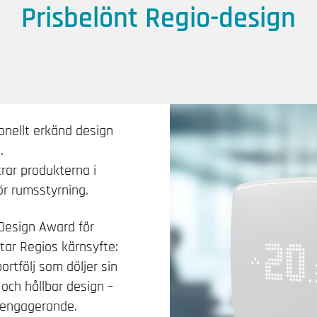
Prisbelönt Regio-design
onellt erkänd design
.
rar produkterna i
r rumsstyrning.
Design Award för
ar Regios kärnsyfte:
rtfölj som döljer sin
 och hållbar design –
h engagerande.