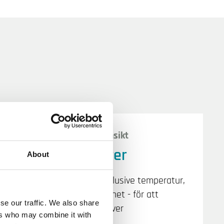
Hög precision för total insikt
Multipla sensorer
About
Mät flera parametrar, inklusive temperatur,
CO2-nivåer och luftfuktighet - för att
se our traffic. We also share
säkerställa full kontroll över
ers who may combine it with
inomhusklimatet.