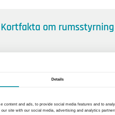
Kortfakta om rumsstyrning
Intuitiv kontroll
Användarvänliga
Details
gränssnitt
Displayer med hög synlighet, enkel
e content and ads, to provide social media features and to analy
navigering och intuitiv design gör
 our site with our social media, advertising and analytics partn