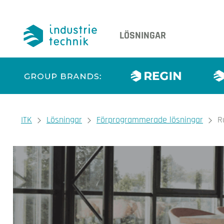
LÖSNINGAR
You are here:
ITK
Lösningar
Förprogrammerade lösningar
R