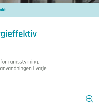
akt
gieffektiv
 för rumsstyrning.
användningen i varje
Visa försto