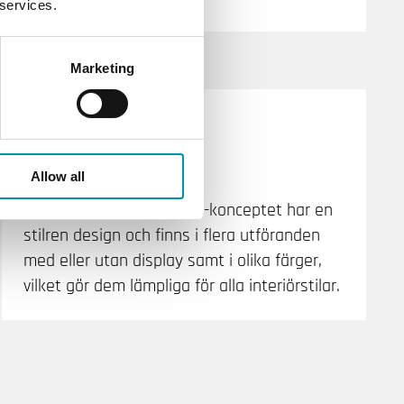
 services.
Marketing
Anpassad för alla rum
Stilren design
Allow all
Alla komponenter i Regio-konceptet har en
stilren design och finns i flera utföranden
med eller utan display samt i olika färger,
vilket gör dem lämpliga för alla interiörstilar.