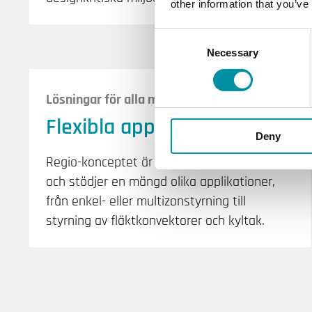
other information that you’ve
Consent
Necessary
Selection
Lösningar för alla miljöer
Flexibla applikationer
Deny
Regio-konceptet är utformat för flexibilitet
och stödjer en mängd olika applikationer,
från enkel- eller multizonstyrning till
styrning av fläktkonvektorer och kyltak.