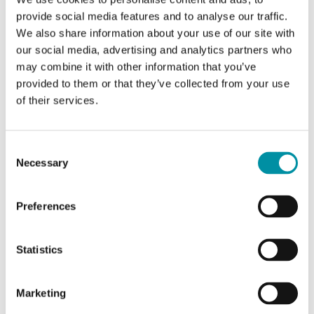
worden uitgevoerd via de Application Tool
provide social media features and to analyse our traffic.
of via Corrigo's eigen webinterface.
We also share information about your use of our site with
our social media, advertising and analytics partners who
may combine it with other information that you’ve
provided to them or that they’ve collected from your use
of their services.
MONITORING EN
Consent
OPTIMALISATIE
Necessary
Selection
Monitor en optimaliseer al je installaties
Preferences
met CLOUDigo of werk via de Corrigo-
interface met een responsief ontwerp voor
alle apparaten.
Statistics
Marketing