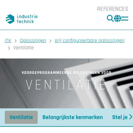
REFERENCES
ZOEKE
CHA
You are here:
ITK
Oplossingen
Vrij configureerbare oplossingen
Ventilatie
VOORGEPROGRAMMEERDE OPLOSSINGEN VOOR
VENTILATIE
Ventilatie
Belangrijkste kenmerken
Stel je