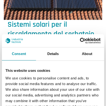
Sistemi solari per il
riscaldamento del serbatoio
di acqua calda sanitaria o del
serbatoio di accumulo
Consent
Details
About
Controllo della differenza di temperatura tra il
sensore del collettore e il sensore del
This website uses cookies
serbatoio.
We use cookies to personalise content and ads, to
provide social media features and to analyse our traffic.
We also share information about your use of our site with
our social media, advertising and analytics partners who
may combine it with other information that you’ve