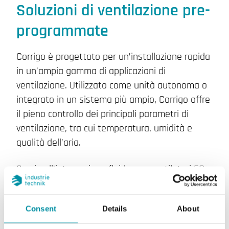
Soluzioni di ventilazione pre-
programmate
Corrigo è progettato per un’installazione rapida
in un’ampia gamma di applicazioni di
ventilazione. Utilizzato come unità autonoma o
integrato in un sistema più ampio, Corrigo offre
il pieno controllo dei principali parametri di
ventilazione, tra cui temperatura, umidità e
qualità dell’aria.
Grazie all’integrazione fluida con ventilatori EC,
inverter di frequenza e attuatori per serrande,
insieme al supporto per Modbus e BACnet,
Consent
Details
About
Corrigo garantisce un’elevata connettività – una
soluzione scalabile e pronta per il futuro.