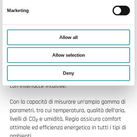
Soluzioni pre-programmate
Marketing
per il controllo degli ambienti
La gamma Regio di controller ambiente
Allow all
preconfigurati è progettata per garantire
flessibilità e precisione. È adatta a una varietà
Allow selection
di applicazioni, tra cui controllo singolo e
multizona, unità fan-coil, travi fredde e sistemi
Deny
VAV, offrendo un controllo climatico affidabile
con interfacce intuitive.
Con la capacità di misurare un’ampia gamma di
parametri, tra cui temperatura, qualità dell’aria,
livelli di CO₂ e umidità, Regio assicura comfort
ottimale ed efficienza energetica in tutti i tipi di
ambienti.