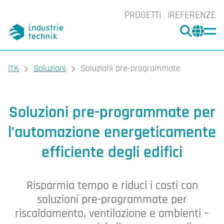
PROGETTI
REFERENZE
CERCA
CHA
You are here:
ITK
Soluzioni
Soluzioni pre-programmate
Soluzioni pre-programmate
Soluzioni pre-programmate per
l’automazione energeticamente
efficiente degli edifici
Risparmia tempo e riduci i costi con
soluzioni pre-programmate per
riscaldamento, ventilazione e ambienti –