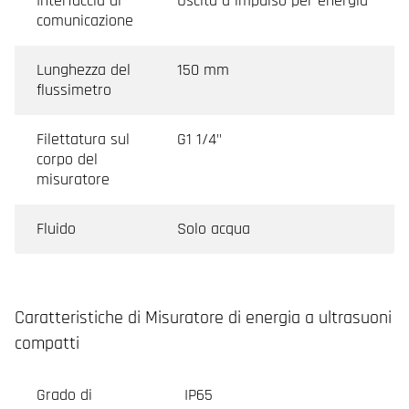
Interfaccia di
Uscita a impulso per energia
comunicazione
Lunghezza del
150 mm
flussimetro
Filettatura sul
G1 1/4"
corpo del
misuratore
Fluido
Solo acqua
Caratteristiche di Misuratore di energia a ultrasuoni
compatti
Grado di
IP65