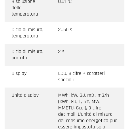
Risoluzione
0.01 °C
della
temperatura
Ciclo di misura,
2...60 s
temperatura
Ciclo di misura,
2 s
portata
Display
LCD, 8 cifre + caratteri
speciali
Unità display
MWh, kW, GJ, m3 , m3/h
(kWh, GJ, l , l/h, MW,
MMBTU, Gcal), 3 cifre
decimali. L'unità di misura
del consumo energetico può
essere impostata solo