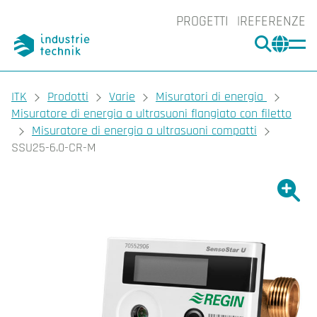
PROGETTI
REFERENZE
CERCA
CHA
You are here:
ITK
Prodotti
Varie
Misuratori di energia
Misuratore di energia a ultrasuoni flangiato con filetto
Misuratore di energia a ultrasuoni compatti
SSU25-6.0-CR-M
Ingrand
Ing