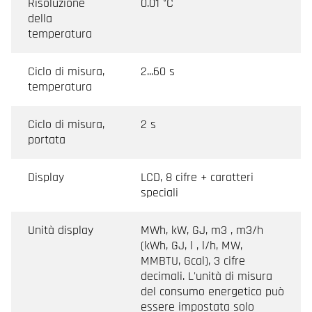
Risoluzione
0.01 °C
della
temperatura
Ciclo di misura,
2...60 s
temperatura
Ciclo di misura,
2 s
portata
Display
LCD, 8 cifre + caratteri
speciali
Unità display
MWh, kW, GJ, m3 , m3/h
(kWh, GJ, l , l/h, MW,
MMBTU, Gcal), 3 cifre
decimali. L'unità di misura
del consumo energetico può
essere impostata solo