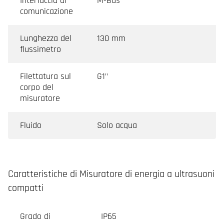
Interfaccia di
M-Bus
comunicazione
Lunghezza del
130 mm
flussimetro
Filettatura sul
G1"
corpo del
misuratore
Fluido
Solo acqua
Caratteristiche di Misuratore di energia a ultrasuoni
compatti
Grado di
IP65