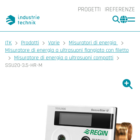
PROGETTI
REFERENZE
CERCA
CHA
You are here:
ITK
Prodotti
Varie
Misuratori di energia
Misuratore di energia a ultrasuoni flangiato con filetto
Misuratore di energia a ultrasuoni compatti
SSU20-3.5-HR-M
Ingrand
Ing