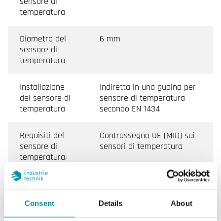
sensore di
temperatura
Diametro del
6 mm
sensore di
temperatura
Installazione
Indiretta in una guaina per
del sensore di
sensore di temperatura
temperatura
secondo EN 1434
Requisiti del
Contrassegno UE (MID) sui
sensore di
sensori di temperatura
temperatura,
misuratore di
calore
Consent
Details
About
Requisiti del
Omologazione nazionale
sensore di
tedesca come sensore di