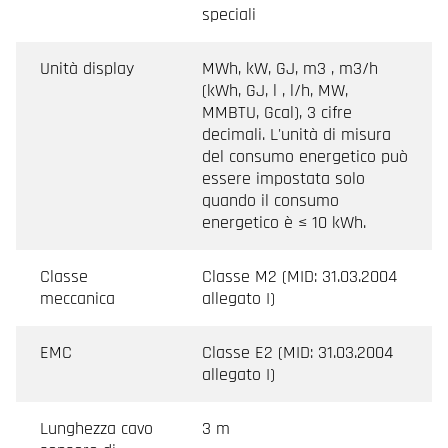
speciali
Unità display
MWh, kW, GJ, m3 , m3/h
(kWh, GJ, l , l/h, MW,
MMBTU, Gcal), 3 cifre
decimali. L'unità di misura
del consumo energetico può
essere impostata solo
quando il consumo
energetico è ≤ 10 kWh.
Classe
Classe M2 (MID: 31.03.2004
meccanica
allegato I)
EMC
Classe E2 (MID: 31.03.2004
allegato I)
Lunghezza cavo
3 m