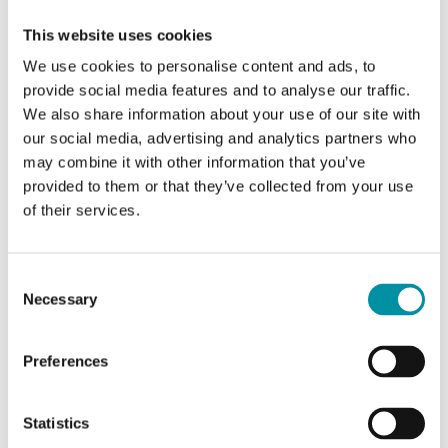
temperatura,
temperatura per i
misuratore di
misuratori di calore. I
This website uses cookies
raffreddamento
requisiti in altri Paesi
We use cookies to personalise content and ads, to
possono essere diversi
provide social media features and to analyse our traffic.
We also share information about your use of our site with
Posizione di
Orizzontale o verticale, i
our social media, advertising and analytics partners who
montaggio del
trasduttori (custodia nera) a
may combine it with other information that you’ve
flussimetro
lato o sotto il tubo di
provided to them or that they’ve collected from your use
misura per applicazioni di
of their services.
raffreddamento
Flussimetro,
Flusso di ritorno (per
Consent
punto di
l'installazione in mandata,
Necessary
Selection
installazione
la posizione di installazione
può essere modificata con il
pulsante principale)
Preferences
Statistics