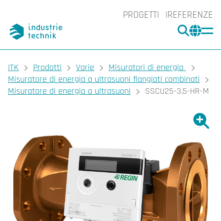
PROGETTI
REFERENZE
CERCA
CHA
You are here:
ITK
Prodotti
Varie
Misuratori di energia
Misuratore di energia a ultrasuoni flangiati combinati
Misuratore di energia a ultrasuoni
SSCU25-3.5-HR-M
Ingrand
Ing