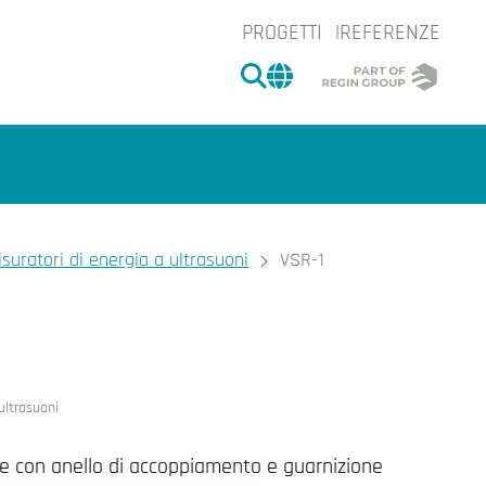
PROGETTI
REFERENZE
CERCA
CHANGE MARKET 
suratori di energia a ultrasuoni
VSR-1
e.
ultrasuoni
ne con anello di accoppiamento e guarnizione