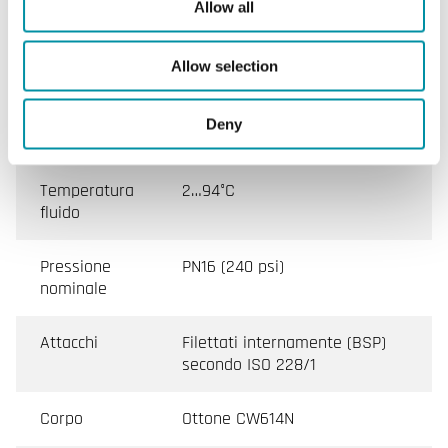
ventilazione
Allow all
Trafilamento
0 % del Kvs
Allow selection
Fluido
Acqua calda, acqua fredda,
Deny
acqua/glicole
Temperatura
2…94°C
fluido
Pressione
PN16 (240 psi)
nominale
Attacchi
Filettati internamente (BSP)
secondo ISO 228/1
Corpo
Ottone CW614N