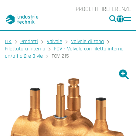
PROGETTI
REFERENZE
CERCA
CHA
You are here:
ITK
Prodotti
Valvole
Valvole di zona
Filettatura interna
FCV - Valvole con filetto interno
on/off a 2 e 3 vie
FCV-215
Ingrand
Ing