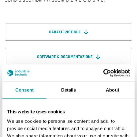
CARATTERISTICHE
SOFTWARE & DOCUMENTAZIONE
Consent
Details
About
Caratteristiche
This website uses cookies
Caratteristiche di FCV-215
We use cookies to personalise content and ads, to
provide social media features and to analyse our traffic.
Diametro nominale
DN15
We also share information about your use of our site with