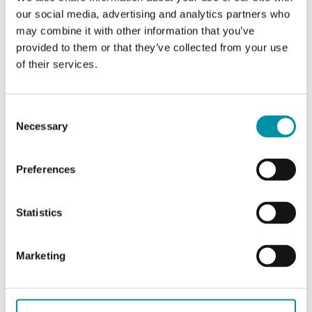
our social media, advertising and analytics partners who
Attacco
G1/2"
may combine it with other information that you’ve
provided to them or that they’ve collected from your use
of their services.
Kvs
3,2 m³/h
Massima pressione differenziale
200 kPa
Consent
Necessary
Selection
Attuatore
FCA-2
Preferences
Caratteristiche di FCV - Valvole con filetto interno
Statistics
on/off a 2 e 3 vie
Marketing
Applicazione
Sistemi di riscaldamento,
sistemi di raffreddamento,
unità fan-coil, sistemi di