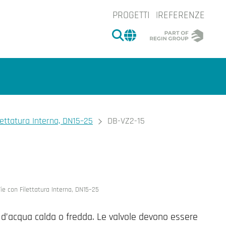
PROGETTI
REFERENZE
CERCA
CHANGE MARKET 
lettatura Interna, DN15–25
DB-VZ2-15
e.
ie con Filettatura Interna, DN15–25
o d’acqua calda o fredda. Le valvole devono essere