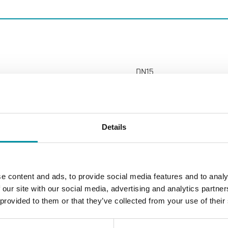
DN15
1.6 m³/h
250 kPa
Details
G 1/2" (ISO 228-1) F
e content and ads, to provide social media features and to analy
0…105 °C
 our site with our social media, advertising and analytics partn
 provided to them or that they’ve collected from your use of their
2 Vie