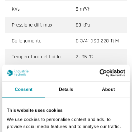
KVs
6 m³/h
Pressione diff. max
80 kPa
Collegamento
G 3/4" (ISO 228-1) M
Temperatura del fluido
2…95 °C
Tipo di valvola
3 Vie
Attuatore
SE1TP / SE1MP
Consent
Details
About
This website uses cookies
Caratteristiche di VFX, Valvole di Regolazione a 2
We use cookies to personalise content and ads, to
Vie, 3 Vie e Bypass con Filettatura Esterna, DN15–20
provide social media features and to analyse our traffic.