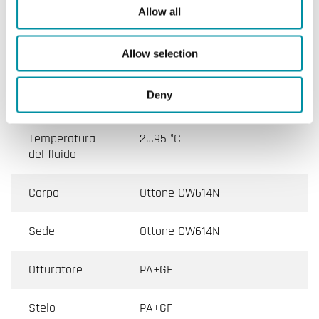
Allow all
Direzione di
Quando lo stelo viene spinto
chiusura
verso l'esterno
Allow selection
Collegamento
M30x1.5
Deny
all'attuatore
Temperatura
2…95 °C
del fluido
Corpo
Ottone CW614N
Sede
Ottone CW614N
Otturatore
PA+GF
Stelo
PA+GF