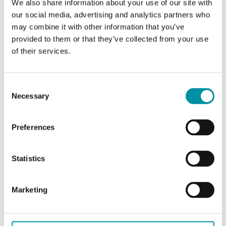
We also share information about your use of our site with
our social media, advertising and analytics partners who
Applicazione
Raffreddamento,
may combine it with other information that you’ve
Riscaldamento, Fan coil
provided to them or that they’ve collected from your use
of their services.
Pressione
PN16
nominale
Consent
Tipi di
BSP filettato esternamente
Necessary
Selection
collegamento
according to ISO 228/1
Preferences
Caratteristiche
Lineare
di portata
Statistics
Perdita
0.0 % of Kvs ()
Marketing
Fluido
Acqua miscelata con glicole
(max. 40% glicole), Acqua
calda, Acqua fredda