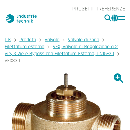
PROGETTI
REFERENZE
CERCA
CHA
You are here:
ITK
Prodotti
Valvole
Valvole di zona
Filettatura esterna
VFX, Valvole di Regolazione a 2
Vie, 3 Vie e Bypass con Filettatura Esterna, DN15–20
VFX339
Ingrand
Ing