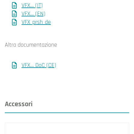
VFX... (IT)
VFX... (EN)
VFX_prsh_de
Altra documentazione
VFX... DoC (CE)
Accessori