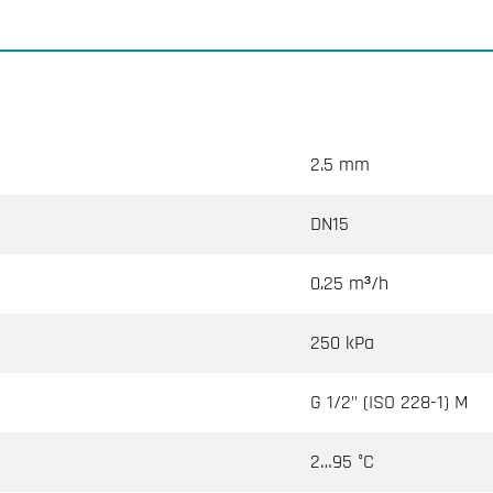
2.5 mm
DN15
0.25 m³/h
250 kPa
G 1/2" (ISO 228-1) M
2…95 °C