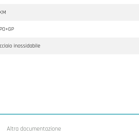
KM
PO+GP
cciaio inossidabile
Altra documentazione