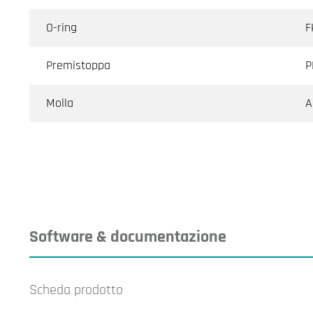
O-ring
F
Premistoppa
P
Molla
A
Software & documentazione
Scheda prodotto