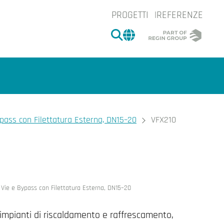
PROGETTI
REFERENZE
CERCA
CHANGE MARKET 
ypass con Filettatura Esterna, DN15–20
VFX210
e.
3 Vie e Bypass con Filettatura Esterna, DN15–20
r impianti di riscaldamento e raffrescamento,