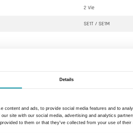
2 Vie
SE1T / SE1M
Vie, 3 Vie e Bypass con Filettatura Esterna, DN15–20
affreddamento, Riscaldamento, Fan coil
Details
N16
SP filettato esternamente according to ISO 228/1
e content and ads, to provide social media features and to analy
 our site with our social media, advertising and analytics partn
ineare
 provided to them or that they’ve collected from your use of their