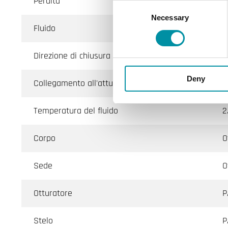
Perdita
0
Consent
Necessary
Selection
Fluido
A
Direzione di chiusura
Q
Deny
Collegamento all'attuatore
M
Temperatura del fluido
2
Corpo
O
Sede
O
Otturatore
P
Stelo
P