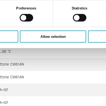
.0 % of Kvs ()
Preferences
Statistics
cqua miscelata con glicole (max. 40% glicole), Acqua calda, A
uando lo stelo viene spinto verso l'esterno
Allow selection
30x1.5
…95 °C
ttone CW614N
ttone CW614N
A+GF
A+GF