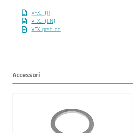
VFX... (IT)
VFX... (EN)
VFX_prsh_de
Accessori