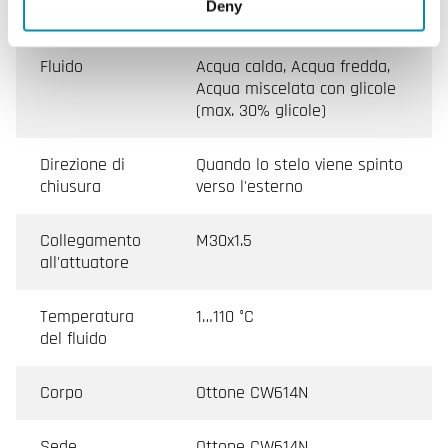
Deny
Perdita
0.0 % of Kvs ()
Fluido
Acqua calda, Acqua fredda,
Acqua miscelata con glicole
(max. 30% glicole)
Direzione di
Quando lo stelo viene spinto
chiusura
verso l'esterno
Collegamento
M30x1.5
all'attuatore
Temperatura
1…110 °C
del fluido
Corpo
Ottone CW614N
Sede
Ottone CW614N