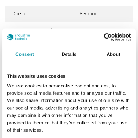
Corsa
5.5 mm
Diametro nominale
DN20
KVs
2.5 m³/h
Consent
Details
About
Pressione diff. max
250 kPa
This website uses cookies
Collegamento
G 3/4" (ISO 228-1) M
We use cookies to personalise content and ads, to
provide social media features and to analyse our traffic.
Temperatura del fluido
1…110 °C
We also share information about your use of our site with
our social media, advertising and analytics partners who
Tipo di valvola
2 Vie
may combine it with other information that you’ve
provided to them or that they’ve collected from your use
Attuatore
RVAZ4
of their services.