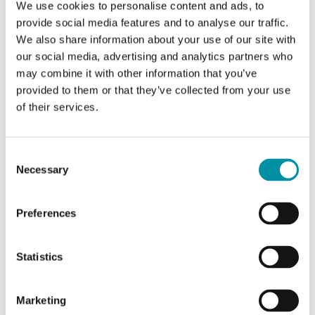
We use cookies to personalise content and ads, to
provide social media features and to analyse our traffic.
Nipplo
Ghisa malleabile zincata
We also share information about your use of our site with
our social media, advertising and analytics partners who
Coperchio
Ottone DZR CW511L
may combine it with other information that you’ve
provided to them or that they’ve collected from your use
Tipo di valvola
2 Vie
of their services.
Attuatore
RVAZ4
Consent
Necessary
Selection
Caratteristiche di VFMD, Valvole di Regolazione a
Preferences
2/3 Vie con Raccordo Filettato Internamente, DN15–
40
Statistics
Applicazione
Riscaldamento,
Marketing
Raffreddamento,