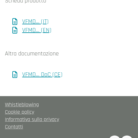
Scheda prodotto
VFMD... (IT)
VFMD... (EN)
Altra documentazione
VFMD... DoC (CE)
Whistleblowing
Cookie policy
Informativa sulla privacy
Contatti