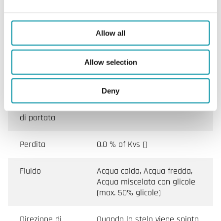
Ventilazione, Fan coil
Pressione
PN16
Allow all
nominale
Allow selection
Tipi di
BSP filettato esternamente
collegamento
according to ISO 228/1
Deny
Caratteristiche
Lineare
di portata
Perdita
0.0 % of Kvs ()
Fluido
Acqua calda, Acqua fredda,
Acqua miscelata con glicole
(max. 50% glicole)
Direzione di
Quando lo stelo viene spinto