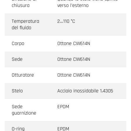
chiusura
verso l'esterno
Temperatura
2…110 °C
del fluido
Corpo
Ottone CW614N
Sede
Ottone CW614N
Otturatore
Ottone CW614N
Stelo
Acciaio inossidabile 1.4305
Sede
EPDM
guarnizione
O-ring
EPDM