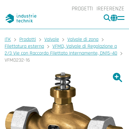
PROGETTI
REFERENZE
CERCA
CHA
You are here:
ITK
Prodotti
Valvole
Valvole di zona
Filettatura esterna
VFMD, Valvole di Regolazione a
2/3 Vie con Raccordo Filettato Internamente, DN15–40
VFMD232-16
Ingrand
Ing