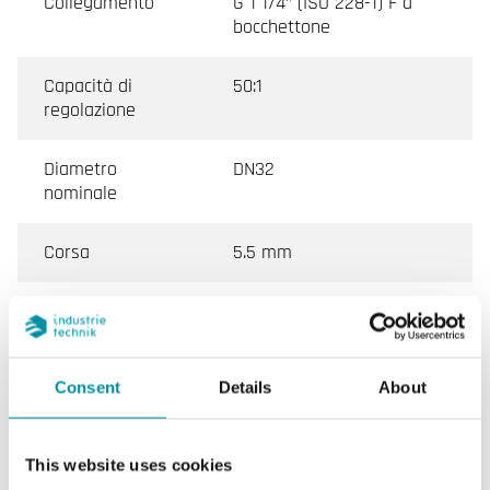
Collegamento
G 1 1/4" (ISO 228-1) F a
bocchettone
Capacità di
50:1
regolazione
Diametro
DN32
nominale
Corsa
5.5 mm
KVs
16 m³/h
Pressione diff.
130 kPa
Consent
Details
About
max
Temperatura del
2…110 °C
This website uses cookies
fluido