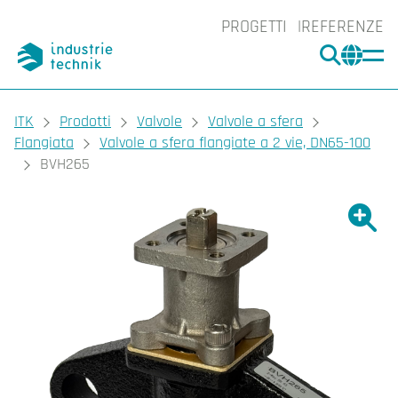
PROGETTI
REFERENZE
CERCA
CHA
You are here:
ITK
Prodotti
Valvole
Valvole a sfera
Flangiata
Valvole a sfera flangiate a 2 vie, DN65-100
BVH265
Ingrand
Ing