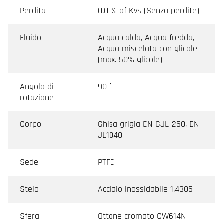
Perdita
0.0 % of Kvs (Senza perdite)
Fluido
Acqua calda, Acqua fredda,
Acqua miscelata con glicole
(max. 50% glicole)
Angolo di
90 °
rotazione
Corpo
Ghisa grigia EN-GJL-250, EN-
JL1040
Sede
PTFE
Stelo
Acciaio inossidabile 1.4305
Sfera
Ottone cromato CW614N