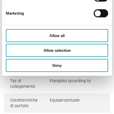
Tipo di valvola
2 Vie
Marketing
Caratteristiche di Valvole a sfera flangiate a 2 vie,
DN65-100
Allow all
Applicazione
Ventilazione, Riscaldamento
Allow selection
Pressione
PN16
Deny
nominale
Tipi di
Flangiato according to
collegamento
Caratteristiche
Equipercentuale
di portata