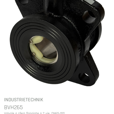
INDUSTRIETECHNIK
BVH265
Valvole a sfera flangiate a 2 vie, DN65-100