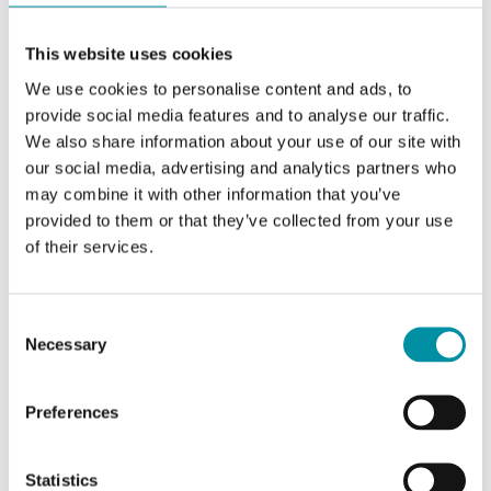
Caratteristiche
This website uses cookies
We use cookies to personalise content and ads, to
provide social media features and to analyse our traffic.
Caratteristiche di BVH265
We also share information about your use of our site with
our social media, advertising and analytics partners who
may combine it with other information that you’ve
Capacità di regolazione
100:1
provided to them or that they’ve collected from your use
of their services.
Diametro nominale
DN65
KVs
63 m³/h
Consent
Necessary
Selection
Pressione diff. max
660 kPa
Preferences
Pressione di avvio max
350 kPa
Statistics