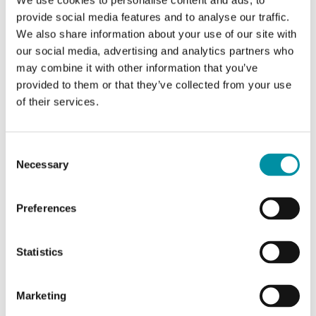
We use cookies to personalise content and ads, to
Capacità di regolazione
100:1
provide social media features and to analyse our traffic.
We also share information about your use of our site with
our social media, advertising and analytics partners who
Diametro nominale
DN100
may combine it with other information that you’ve
provided to them or that they’ve collected from your use
KVs
160 m³/h
of their services.
Pressione diff. max
660 kPa
Consent
Necessary
Pressione di avvio max
350 kPa
Selection
Tipo di valvola
2 Vie
Preferences
Statistics
Caratteristiche di Valvole a sfera flangiate a 2 vie,
DN65-100
Marketing