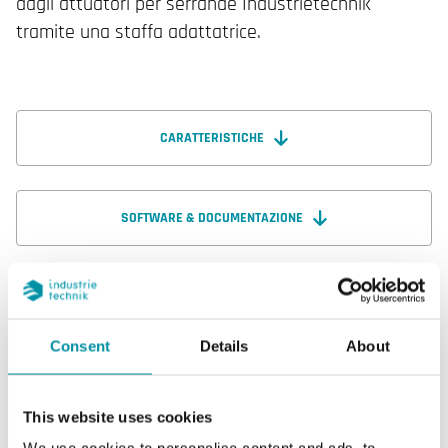
dagli attuatori per serrande Industrietechnik
tramite una staffa adattatrice.
CARATTERISTICHE
SOFTWARE & DOCUMENTAZIONE
Caratteristiche
Consent
Details
About
Caratteristiche di BVH2100
This website uses cookies