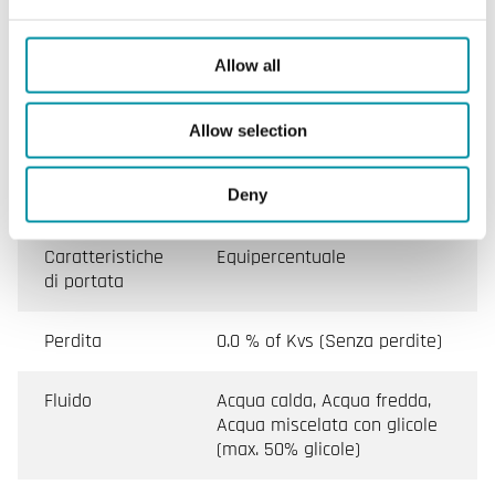
Applicazione
Ventilazione, Riscaldamento
Allow all
Pressione
PN16
nominale
Allow selection
Tipi di
Flangiato according to
collegamento
Deny
Caratteristiche
Equipercentuale
di portata
Perdita
0.0 % of Kvs (Senza perdite)
Fluido
Acqua calda, Acqua fredda,
Acqua miscelata con glicole
(max. 50% glicole)