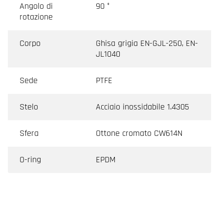
Angolo di
90 °
rotazione
Corpo
Ghisa grigia EN-GJL-250, EN-
JL1040
Sede
PTFE
Stelo
Acciaio inossidabile 1.4305
Sfera
Ottone cromato CW614N
O-ring
EPDM