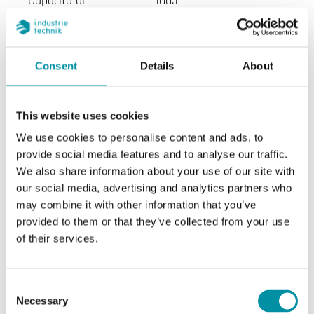
Capacità di
100:1
regolazione
Diametro
DN50
Consent
Details
About
nominale
KVs
63 m³/h
This website uses cookies
We use cookies to personalise content and ads, to
Pressione diff.
580 kPa
provide social media features and to analyse our traffic.
max
We also share information about your use of our site with
our social media, advertising and analytics partners who
Collegamento
Rp 2
may combine it with other information that you’ve
provided to them or that they’ve collected from your use
Temperatura del
-5…120 °C
of their services.
fluido
Consent
Tipo di valvola
3 Vie
Necessary
Selection