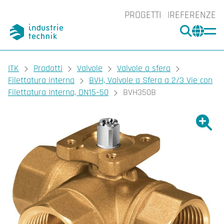
PROGETTI
REFERENZE
CERCA
CHA
You are here:
ITK
Prodotti
Valvole
Valvole a sfera
Filettatura interna
BVH, Valvole a Sfera a 2/3 Vie con
Filettatura Interna, DN15–50
BVH350B
Ingrand
Ing