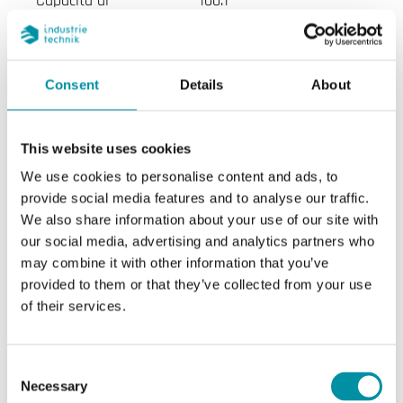
Capacità di
100:1
regolazione
Diametro
DN40
Consent
Details
About
nominale
KVs
25 m³/h
This website uses cookies
We use cookies to personalise content and ads, to
Pressione diff.
580 kPa
provide social media features and to analyse our traffic.
max
We also share information about your use of our site with
our social media, advertising and analytics partners who
Collegamento
Rp 1 1/2
may combine it with other information that you’ve
provided to them or that they’ve collected from your use
Temperatura del
-5…120 °C
of their services.
fluido
Consent
Tipo di valvola
3 Vie
Necessary
Selection