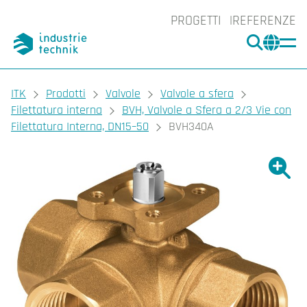
PROGETTI
REFERENZE
CERCA
CHA
You are here:
ITK
Prodotti
Valvole
Valvole a sfera
Filettatura interna
BVH, Valvole a Sfera a 2/3 Vie con
Filettatura Interna, DN15–50
BVH340A
Ingrand
Ing