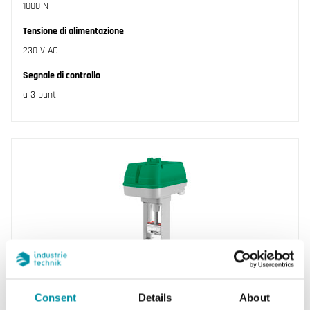
1000 N
Tensione di alimentazione
230 V AC
Segnale di controllo
a 3 punti
REGIN
RVAN18-230
Consent
Details
About