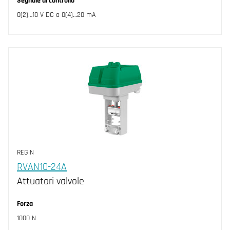
Segnale di controllo
0(2)…10 V DC o 0(4)…20 mA
REGIN
RVAN10-24A
Attuatori valvole
Forza
1000 N