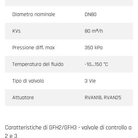
Diametro nominale
DN80
KVs
80 m³/h
Pressione diff. max
350 kPa
Temperatura del fluido
-10…150 °C
Tipo di valvola
3 Vie
Attuatore
RVAN18, RVAN25
Caratteristiche di GFH2/GFH3 - valvole di controllo a
2 e 3