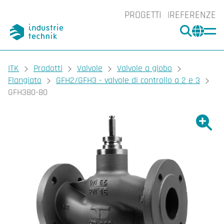
PROGETTI
REFERENZE
CERCA
CHA
You are here:
ITK
Prodotti
Valvole
Valvole a globo
Flangiato
GFH2/GFH3 - valvole di controllo a 2 e 3
GFH380-80
Ingrand
Ing