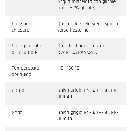
Acqua miscelata con glicole
(max. 50% glicole)
Direzione di
Quando lo stelo viene spinto
chiusura
verso l'esterno
Collegamento
Standard per attuatori
all'attuatore
RVAN18.../RVAN25...
Temperatura
-10…150 °C
del fluido
Corpo
Ghisa grigia EN-GJL-250, EN-
JL1040
Sede
Ghisa grigia EN-GJL-250, EN-
JL1040