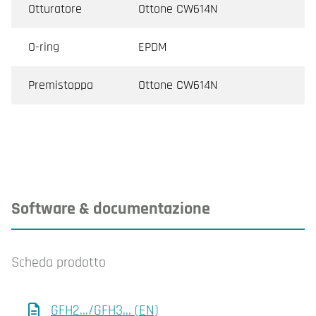
Otturatore
Ottone CW614N
O-ring
EPDM
Premistoppa
Ottone CW614N
Software & documentazione
Scheda prodotto
GFH2.../GFH3... (EN)