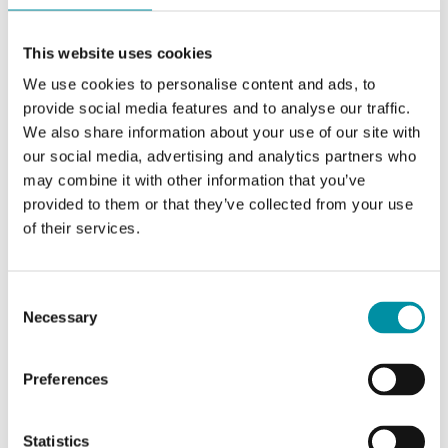
Attuatore per il controllo di valvole Regin.
Disponibili modelli con forza di 500, 1000, 1800 o
This website uses cookies
2500 N. Gli attuatori…
We use cookies to personalise content and ads, to
provide social media features and to analyse our traffic.
Forza
We also share information about your use of our site with
1800 N
our social media, advertising and analytics partners who
Tensione di alimentazione
may combine it with other information that you’ve
provided to them or that they’ve collected from your use
230 V AC
of their services.
Segnale di controllo
a 3 punti
Consent
Necessary
Selection
Preferences
Statistics