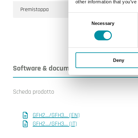
other information that you’ve
Premistoppa
O
Consent
Necessary
Selection
Deny
Software & documentazione
Scheda prodotto
GFH2.../GFH3... (EN)
GFH2.../GFH3... (IT)