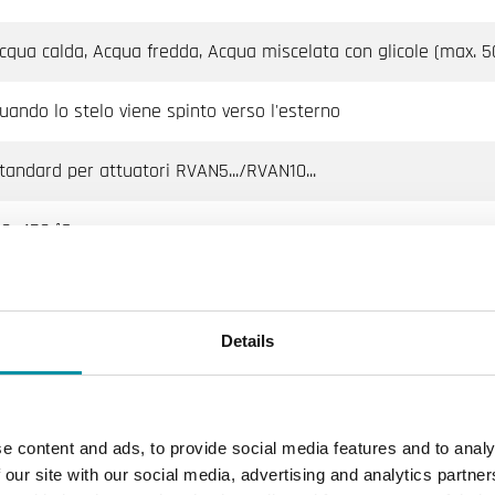
cqua calda, Acqua fredda, Acqua miscelata con glicole (max. 5
uando lo stelo viene spinto verso l'esterno
tandard per attuatori RVAN5.../RVAN10...
10…150 °C
hisa grigia EN-GJL-250, EN-JL1040
Details
hisa grigia EN-GJL-250, EN-JL1040
ttone CW614N
e content and ads, to provide social media features and to analy
PDM
 our site with our social media, advertising and analytics partn