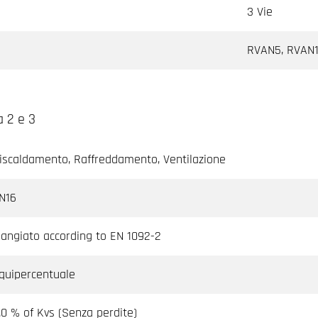
3 Vie
RVAN5, RVAN
a 2 e 3
iscaldamento, Raffreddamento, Ventilazione
N16
langiato according to EN 1092-2
quipercentuale
.0 % of Kvs (Senza perdite)