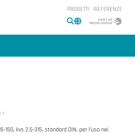
PROGETTI
REFERENZE
CERCA
CHANGE MARKET 
e.
e 3
15-150, kvs 2.5-315, standard DIN, per l’uso nei