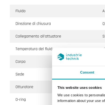
Fluido
A
Direzione di chiusura
Q
Collegamento all'attuatore
S
Temperatura del fluido
-
Corpo
G
Consent
Sede
G
Otturatore
O
This website uses cookies
We use cookies to personalis
O-ring
E
information about your use of