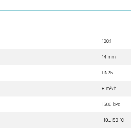
100:1
14 mm
DN25
8 m³/h
1500 kPa
-10…150 °C