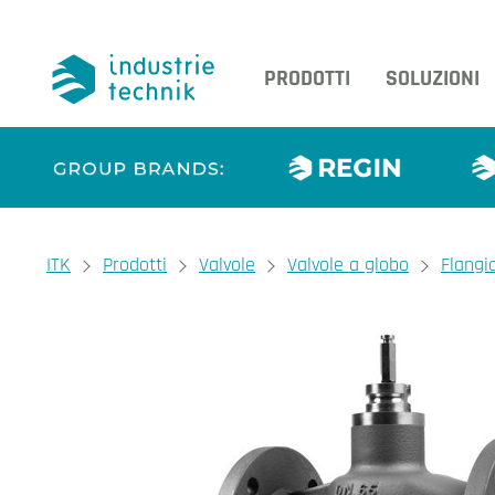
PRODOTTI
SOLUZIONI
You are here:
ITK
Prodotti
Valvole
Valvole a globo
Flangi