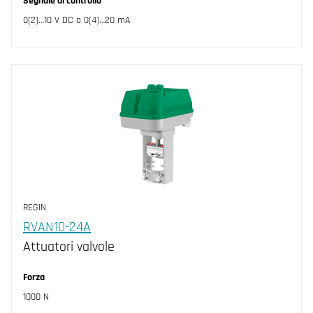
Segnale di controllo
0(2)…10 V DC o 0(4)…20 mA
REGIN
RVAN10-24A
Attuatori valvole
Forza
1000 N