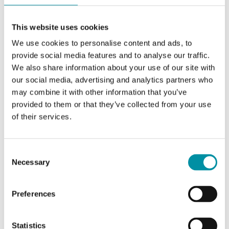
Attuatore per il controllo di valvole Regin.
Disponibili modelli con forza di 500, 1000, 1800 o
This website uses cookies
2500 N. Gli attuatori…
We use cookies to personalise content and ads, to
provide social media features and to analyse our traffic.
Forza
We also share information about your use of our site with
1800 N
our social media, advertising and analytics partners who
Tensione di alimentazione
may combine it with other information that you’ve
provided to them or that they’ve collected from your use
230 V AC
of their services.
Segnale di controllo
a 3 punti
Consent
Necessary
Selection
Preferences
Statistics