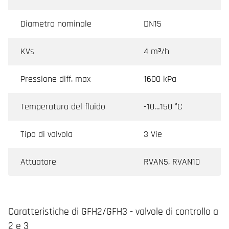
Diametro nominale
DN15
KVs
4 m³/h
Pressione diff. max
1600 kPa
Temperatura del fluido
-10…150 °C
Tipo di valvola
3 Vie
Attuatore
RVAN5, RVAN10
Caratteristiche di GFH2/GFH3 - valvole di controllo a
2 e 3