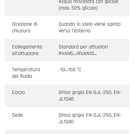
Acqua miscelata con glicole
(max. 50% glicole)
Direzione di
Quando lo stelo viene spinto
chiusura
verso l'esterno
Collegamento
Standard per attuatori
all'attuatore
RVAN5.../RVAN10...
Temperatura
-10…150 °C
del fluido
Corpo
Ghisa grigia EN-GJL-250, EN-
JL1040
Sede
Ghisa grigia EN-GJL-250, EN-
JL1040