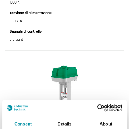
1000 N
Tensione di alimentazione
230 V AC
Segnale di controllo
a 3 punti
REGIN
RVAN18-230
Consent
Details
About