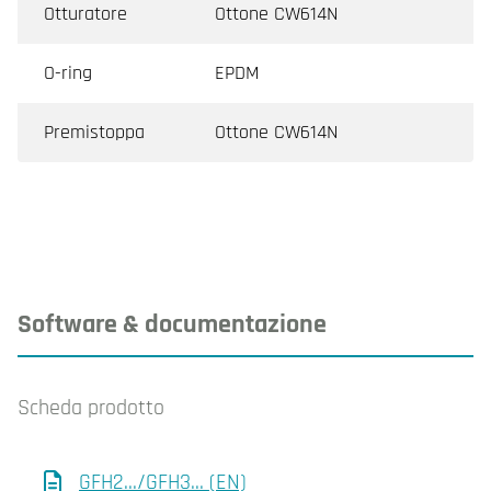
Otturatore
Ottone CW614N
O-ring
EPDM
Premistoppa
Ottone CW614N
Software & documentazione
Scheda prodotto
GFH2.../GFH3... (EN)