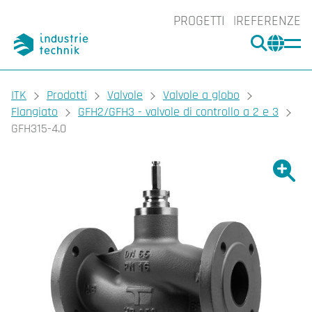
PROGETTI
REFERENZE
CERCA
CHA
You are here:
ITK
Prodotti
Valvole
Valvole a globo
Flangiato
GFH2/GFH3 - valvole di controllo a 2 e 3
GFH315-4.0
Ingrand
Ing