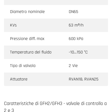
Diametro nominale
DN65
KVs
63 m³/h
Pressione diff. max
600 kPa
Temperatura del fluido
-10…150 °C
Tipo di valvola
2 Vie
Attuatore
RVAN18, RVAN25
Caratteristiche di GFH2/GFH3 - valvole di controllo a
2 e 3