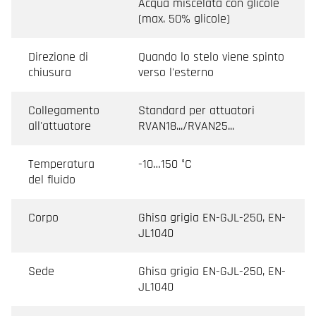
Acqua miscelata con glicole
(max. 50% glicole)
Direzione di
Quando lo stelo viene spinto
chiusura
verso l'esterno
Collegamento
Standard per attuatori
all'attuatore
RVAN18.../RVAN25...
Temperatura
-10…150 °C
del fluido
Corpo
Ghisa grigia EN-GJL-250, EN-
JL1040
Sede
Ghisa grigia EN-GJL-250, EN-
JL1040