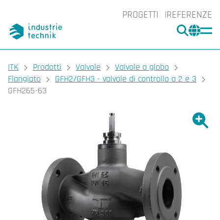
PROGETTI
REFERENZE
CERCA
CHA
You are here:
ITK
Prodotti
Valvole
Valvole a globo
Flangiato
GFH2/GFH3 - valvole di controllo a 2 e 3
GFH265-63
Ingrand
Ing