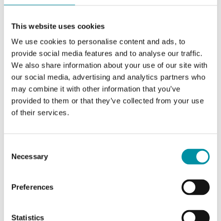
Attuatore per il controllo di valvole Regin.
Disponibili modelli con forza di 500, 1000, 1800 o
This website uses cookies
2500 N. Gli attuatori…
We use cookies to personalise content and ads, to
provide social media features and to analyse our traffic.
Forza
We also share information about your use of our site with
1800 N
our social media, advertising and analytics partners who
Tensione di alimentazione
may combine it with other information that you’ve
provided to them or that they’ve collected from your use
230 V AC
of their services.
Segnale di controllo
a 3 punti
Consent
Necessary
Selection
Preferences
Statistics