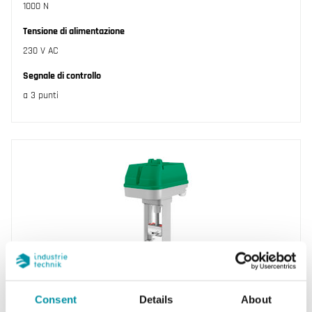
1000 N
Tensione di alimentazione
230 V AC
Segnale di controllo
a 3 punti
REGIN
RVAN18-230
Consent
Details
About