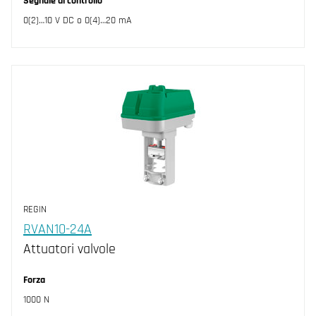
Segnale di controllo
0(2)…10 V DC o 0(4)…20 mA
REGIN
RVAN10-24A
Attuatori valvole
Forza
1000 N