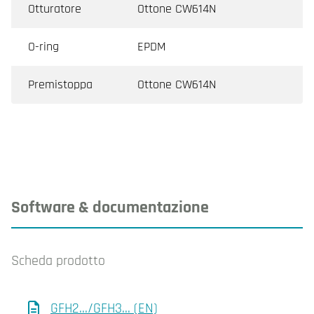
Otturatore
Ottone CW614N
O-ring
EPDM
Premistoppa
Ottone CW614N
Software & documentazione
Scheda prodotto
GFH2.../GFH3... (EN)