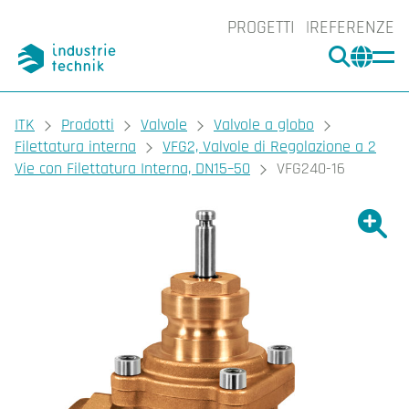
PROGETTI
REFERENZE
CERCA
CHA
You are here:
ITK
Prodotti
Valvole
Valvole a globo
Filettatura interna
VFG2, Valvole di Regolazione a 2
Vie con Filettatura Interna, DN15–50
VFG240-16
Ingrand
Ing