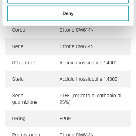
Temperatura
-5…140 °C
del fluido
Deny
Corpo
Ottone CW614N
Sede
Ottone CW614N
Otturatore
Acciaio inossidabile 1.4301
Stelo
Acciaio inossidabile 1.4305
Sede
PTFE (caricato al carbonio al
guarnizione
25%)
O-ring
EPDM
Premistoppa
Ottone CW614N