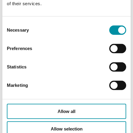
of their services.
Tipi di
BSP filettato internamente
collegamento
according to ISO 228/1
Consent
Necessary
Selection
Caratteristiche
Equipercentuale
di portata
Preferences
Perdita
0.0 % of Kvs (Guarnizione in
PTFE, caricato al carbonio al
Statistics
25%, senza perdite)
Marketing
Fluido
Acqua calda, Acqua fredda,
Acqua miscelata con glicole
(max. 50% glicole)
Allow all
Direzione di
Quando lo stelo viene spinto
chiusura
verso l'interno
Allow selection