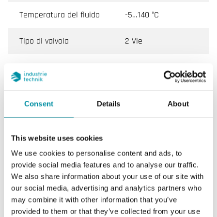
Temperatura del fluido
-5…140 °C
Tipo di valvola
2 Vie
Attuatore
RVAN5
Consent
Details
About
Caratteristiche di VFG2, Valvole di Regolazione a 2
Vie con Filettatura Interna, DN15–50
This website uses cookies
We use cookies to personalise content and ads, to
Applicazione
Riscaldamento,
Raffreddamento,
provide social media features and to analyse our traffic.
Ventilazione
We also share information about your use of our site with
our social media, advertising and analytics partners who
may combine it with other information that you’ve
Pressione
PN16
provided to them or that they’ve collected from your use
nominale