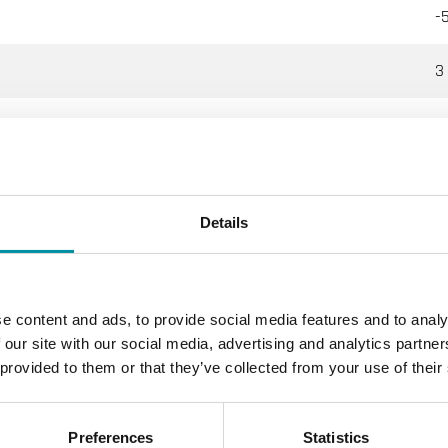
-
3
o a 2 e 3 vie con filetto interno
iscaldamento, Raffreddamento, Ventilazione
Details
N16
e content and ads, to provide social media features and to analy
SP filettato internamente according to ISO 228/1
 our site with our social media, advertising and analytics partn
 provided to them or that they’ve collected from your use of their
quipercentuale
.1 % of Kvs ()
Preferences
Statistics