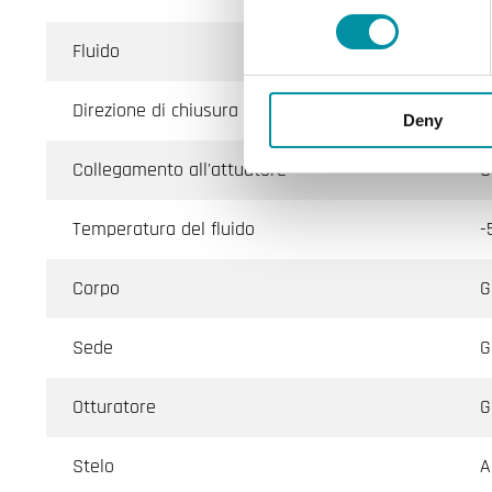
Fluido
A
Direzione di chiusura
Q
Deny
Collegamento all'attuatore
S
Temperatura del fluido
-
Corpo
G
Sede
G
Otturatore
G
Stelo
A