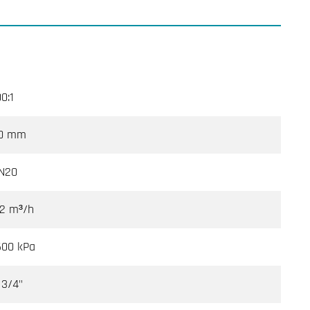
00:1
0 mm
N20
.2 m³/h
600 kPa
 3/4"