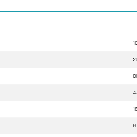
1
2
D
4
1
G