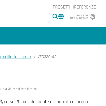
PROGETTI
REFERENZE
CERCA
CHANGE MARKET 
 con filetto interno
VFG320-4,2
e.
2 e 3 vie con filetto interno
39, corsa 20 mm, destinate al controllo di acqua