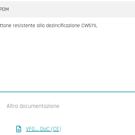
PDM
ttone resistente alla dezincificazione CW511L
Altra documentazione
VFG... DoC (CE)