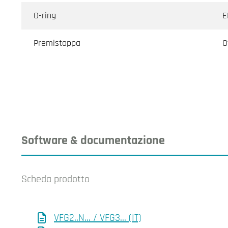
O-ring
E
Premistoppa
O
Software & documentazione
Scheda prodotto
VFG2..N... / VFG3... (IT)