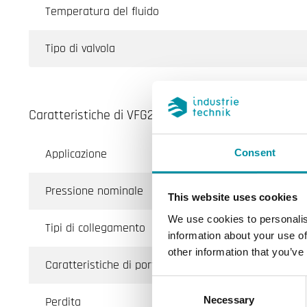
Temperatura del fluido
Tipo di valvola
Caratteristiche di VFG2...N/VFG3 - valvole di controll
Applicazione
R
Consent
Pressione nominale
P
This website uses cookies
We use cookies to personalis
Tipi di collegamento
B
information about your use of
other information that you’ve
Caratteristiche di portata
E
Consent
Perdita
0
Necessary
Selection