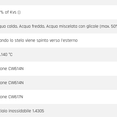
 % of Kvs ()
ua calda, Acqua fredda, Acqua miscelata con glicole (max. 50%
ndo lo stelo viene spinto verso l'esterno
…140 °C
tone CW614N
tone CW614N
tone CW617N
iaio inossidabile 1.4305