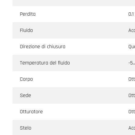
Perdita
0.1
Fluido
Acq
Direzione di chiusura
Qua
Temperatura del fluido
-5
Corpo
Ot
Sede
Ot
Otturatore
Ot
Stelo
Acc