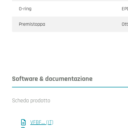
O-ring
EP
Premistoppa
Ot
Software & documentazione
Scheda prodotto
VFBF... (IT)