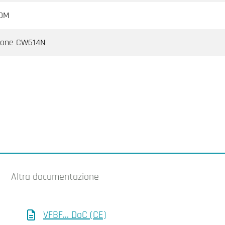
DM
tone CW614N
Altra documentazione
VFBF... DoC (CE)