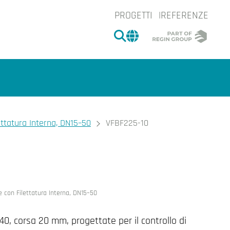
PROGETTI
REFERENZE
CERCA
CHANGE MARKET 
ettatura Interna, DN15–50
VFBF225-10
e.
e con Filettatura Interna, DN15–50
40, corsa 20 mm, progettate per il controllo di