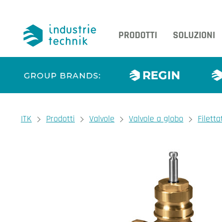
PRODOTTI
SOLUZIONI
You are here:
ITK
Prodotti
Valvole
Valvole a globo
Filetta