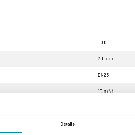
100:1
20 mm
DN25
10 m³/h
600 kPa
G 1" (ISO 228-1) F
Details