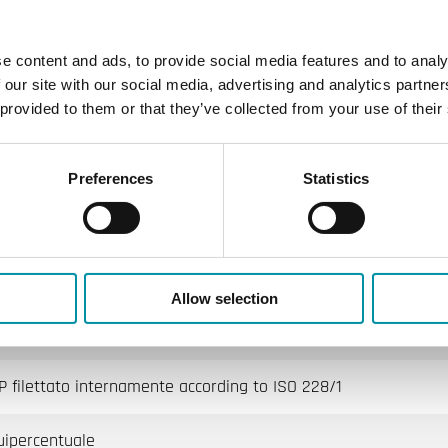
-5…140 °C
e content and ads, to provide social media features and to analy
2 Vie
 our site with our social media, advertising and analytics partn
 provided to them or that they’ve collected from your use of their
RVAN5, RVAN10
Preferences
Statistics
/3 Vie con Filettatura Interna, DN15–50
scaldamento, Raffreddamento, Ventilazione
Allow selection
16
P filettato internamente according to ISO 228/1
uipercentuale