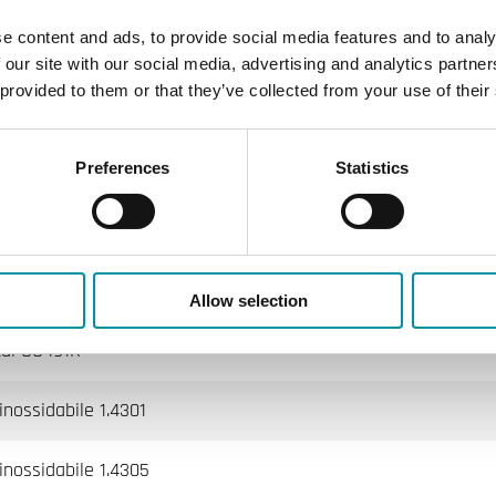
e content and ads, to provide social media features and to analy
centuale
 our site with our social media, advertising and analytics partn
 provided to them or that they’ve collected from your use of their
f Kvs (Guarnizione in PTFE, caricato al carbonio al 25%, senza 
alda, Acqua miscelata con glicole (max. 50% glicole)
Preferences
Statistics
lo stelo viene spinto verso l'interno
°C
Allow selection
al CC491K
inossidabile 1.4301
 inossidabile 1.4305