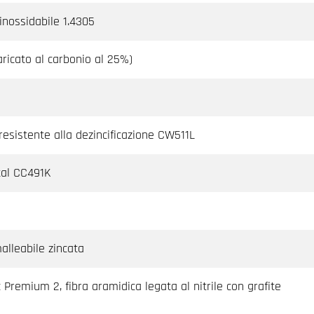
 inossidabile 1.4305
aricato al carbonio al 25%)
resistente alla dezincificazione CW511L
al CC491K
alleabile zincata
 Premium 2, fibra aramidica legata al nitrile con grafite