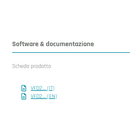
Software & documentazione
Scheda prodotto
VFD2... (IT)
VFD2... (EN)