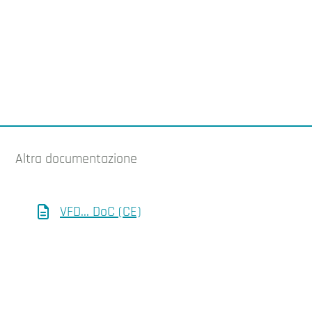
Altra documentazione
VFD... DoC (CE)