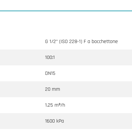
G 1/2" (ISO 228-1) F a bocchettone
100:1
DN15
20 mm
1.25 m³/h
1600 kPa