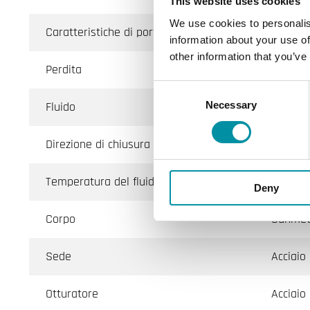
This website uses cookies
We use cookies to personalis
Caratteristiche di portata
Equiper
information about your use of
other information that you’ve
Perdita
0.0 % o
Consent
Fluido
Acqua c
Necessary
Selection
Direzione di chiusura
Quando 
Temperatura del fluido
-5…150 
Deny
Corpo
Gunmet
Sede
Acciaio 
Otturatore
Acciaio