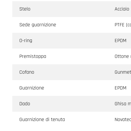
Stelo
Acciaio
Sede guarnizione
PTFE (c
O-ring
EPDM
Premistoppa
Ottone 
Cofano
Gunmet
Guarnizione
EPDM
Dado
Ghisa m
Guarnizione di tenuta
Novatec