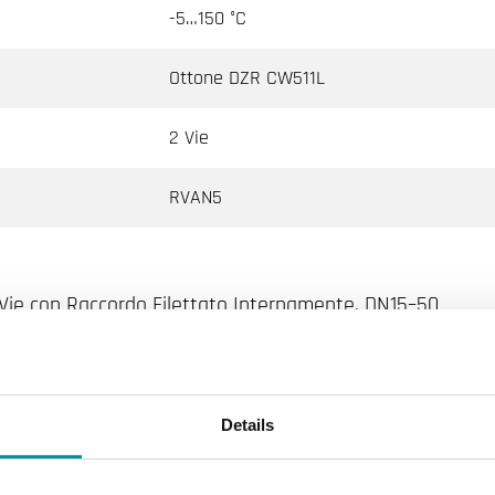
-5…150 °C
Ottone DZR CW511L
2 Vie
RVAN5
2 Vie con Raccordo Filettato Internamente, DN15–50
amento, Raffreddamento, Ventilazione, Teleriscaldamento, Te
Details
ettato esternamente according to ISO 228/1