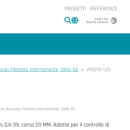
PROGETTI
REFERENZE
CERCA
CHANGE MARKET 
cordo Filettato Internamente, DN15–50
VFD215-1,25
e.
 con Raccordo Filettato Internamente, DN15–50
vs 0,6-39, corsa 20 MM. Adatte per il controllo di