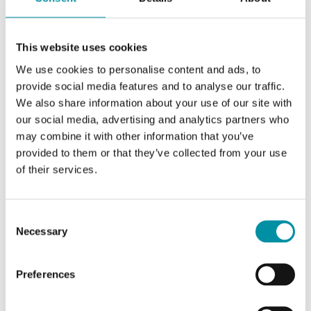
Intervallo di misura della
0...50 kPa
pressione
This website uses cookies
We use cookies to personalise content and ads, to
Precisione, sensore di
< ±2% del
pressione 1
fondo scala %
provide social media features and to analyse our traffic.
We also share information about your use of our site with
our social media, advertising and analytics partners who
Diff. max consentito sensore
60 kPa
may combine it with other information that you’ve
di pressione 1
provided to them or that they’ve collected from your use
of their services.
Tempo di risposta
200 ms o 1 s,
selezionabile
Consent
Segnale di uscita
4-20 mA
Necessary
Selection
Preferences
Caratteristiche di Trasmettitore di pressione