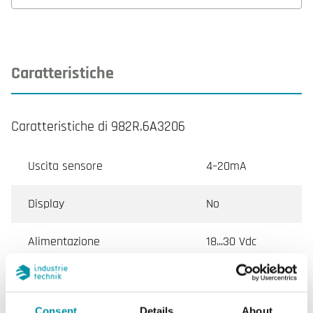
Caratteristiche
Caratteristiche di 982R.6A3206
Uscita sensore
4–20mA
Display
No
Alimentazione
18...30 Vdc
Impedenza di carico uscita
20…500 Ω
analogica 4...20 mA
Consent
Details
About