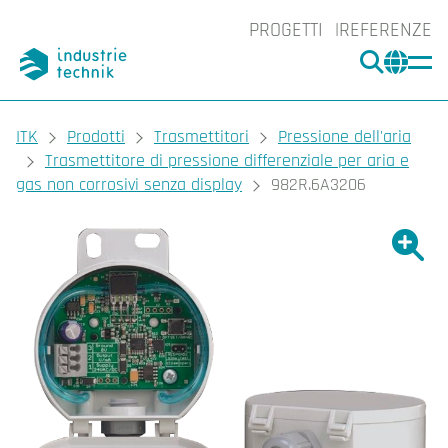
PROGETTI
REFERENZE
CERCA
CHA
You are here:
ITK
Prodotti
Trasmettitori
Pressione dell'aria
Trasmettitore di pressione differenziale per aria e
gas non corrosivi senza display
982R.6A3206
Ingrand
Ing