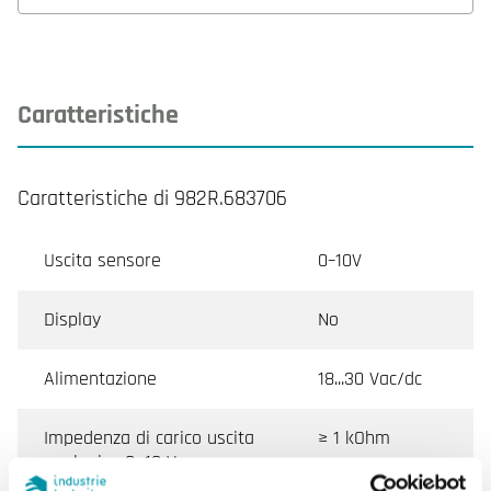
Caratteristiche
Caratteristiche di 982R.683706
Uscita sensore
0–10V
Display
No
Alimentazione
18...30 Vac/dc
Impedenza di carico uscita
≥ 1 kOhm
analogica 0...10 V