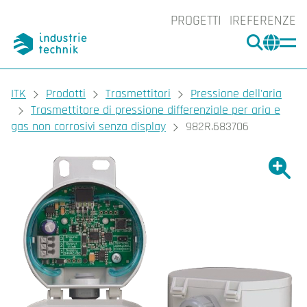
PROGETTI
REFERENZE
CERCA
CHA
You are here:
ITK
Prodotti
Trasmettitori
Pressione dell'aria
Trasmettitore di pressione differenziale per aria e
gas non corrosivi senza display
982R.683706
Ingrand
Ing