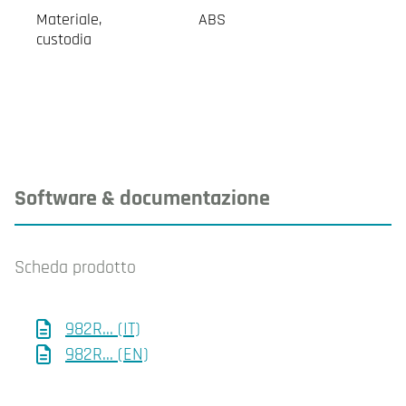
Materiale,
ABS
custodia
Software & documentazione
Scheda prodotto
982R... (IT)
982R... (EN)