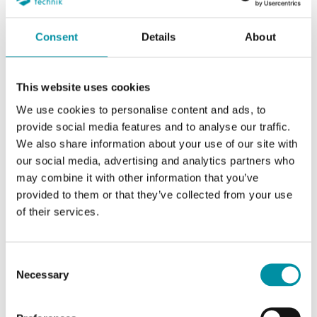
Intervallo di misura della
0...10 kPa
pressione
Consent
Details
About
Precisione, sensore di
< ±2% del fondo
pressione 1
scala %
This website uses cookies
We use cookies to personalise content and ads, to
Diff. max consentito
60 kPa
provide social media features and to analyse our traffic.
sensore di pressione 1
We also share information about your use of our site with
our social media, advertising and analytics partners who
may combine it with other information that you’ve
Tempo di risposta
200 ms o 1 s,
provided to them or that they’ve collected from your use
selezionabile
of their services.
Segnale di uscita
0-10 V
Consent
Necessary
Selection
Caratteristiche di Trasmettitore di pressione