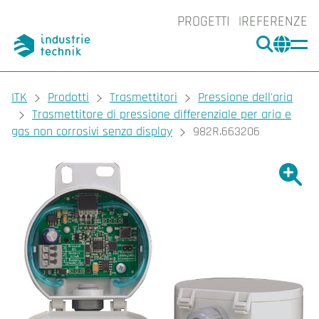
PROGETTI
REFERENZE
CERCA
CHA
You are here:
ITK
Prodotti
Trasmettitori
Pressione dell'aria
Trasmettitore di pressione differenziale per aria e
gas non corrosivi senza display
982R.663206
Ingrand
Ing