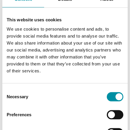
Intervallo di misura della
0...2.5 kPa
pressione
This website uses cookies
We use cookies to personalise content and ads, to
Precisione, sensore di
< ±2% del
pressione 1
fondo scala %
provide social media features and to analyse our traffic.
We also share information about your use of our site with
our social media, advertising and analytics partners who
Diff. max consentito sensore
60 kPa
may combine it with other information that you’ve
di pressione 1
provided to them or that they’ve collected from your use
of their services.
Tempo di risposta
200 ms o 1 s,
selezionabile
Consent
Segnale di uscita
4-20 mA
Necessary
Selection
Preferences
Caratteristiche di Trasmettitore di pressione