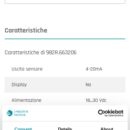
Caratteristiche
Caratteristiche di 982R.663206
Uscita sensore
4–20mA
Display
No
Alimentazione
18...30 Vdc
Impedenza di carico uscita
20…500 Ω
analogica 4...20 mA
Consent
Details
About