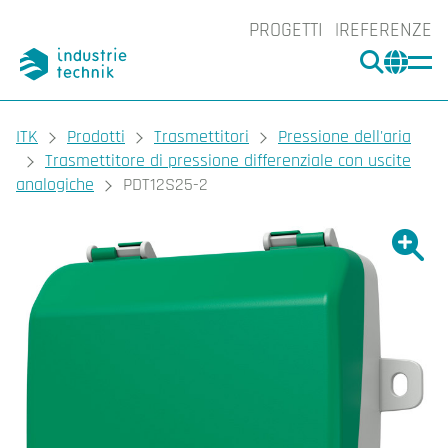
PROGETTI
REFERENZE
CERCA
CHA
You are here:
ITK
Prodotti
Trasmettitori
Pressione dell'aria
Trasmettitore di pressione differenziale con uscite
analogiche
PDT12S25-2
Ingrand
Ing