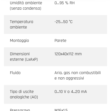
Umidità ambiente
0…95 % RH
(senza condensa)
Temperatura
-25…50 °C
ambiente
Montaggio
Parete
Dimensioni
120x40x112 mm
esterne (LxAxP)
Fluido
Aria, gas non combustibili
e non aggressivi
Tipo di uscite
0...10 V o 4...20 mA
analogiche (AO)
Pressacavo
M16x1,5