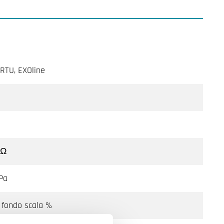
RTU, EXOline
kΩ
Pa
 fondo scala %