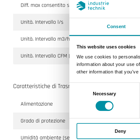
Diff. max consentito sensore di pressione 1
Unità. Intervallo l/s
Consent
Unità. Intervallo m3/h
This website uses cookies
Unità. Intervallo CFM [Ft3/min]
We use cookies to personalis
information about your use of
other information that you’ve
Caratteristiche di Trasmettitore di pressione diffe
Consent
Necessary
Selection
Alimentazione
Grado di protezione
Deny
Umidità ambiente (senza condensa)