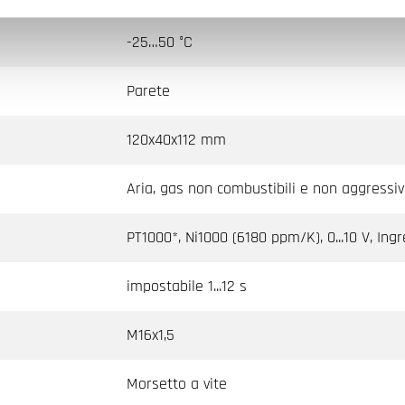
-25…50 °C
Parete
120x40x112 mm
Aria, gas non combustibili e non aggressiv
PT1000*, Ni1000 (6180 ppm/K), 0...10 V, Ingre
impostabile 1...12 s
M16x1,5
Morsetto a vite