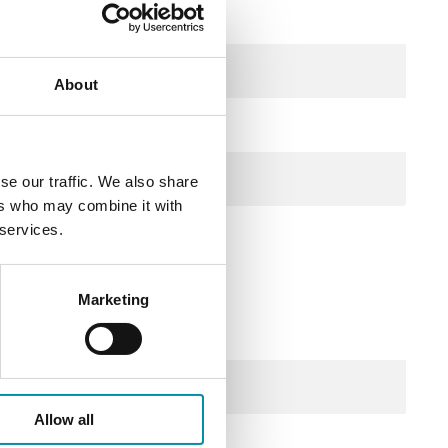
About
(factory setting)
0
se our traffic. We also share
ers who may combine it with
 services.
Marketing
 2.0 VA
Allow all