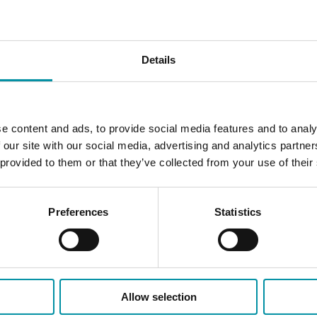
120 kPa
0…31000
Details
0…65000 
0…6500
e content and ads, to provide social media features and to analy
 our site with our social media, advertising and analytics partn
 provided to them or that they’ve collected from your use of their
renziale con comunicazione
Preferences
Statistics
24VAC/DC (21...27 V AC 50Hz / 21...27 V DC),
IP54
Allow selection
0…95 % RH