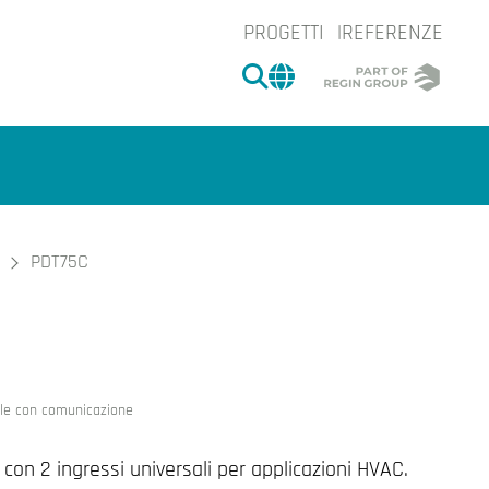
PROGETTI
REFERENZE
CERCA
CHANGE MARKET 
PDT75C
e.
iale con comunicazione
con 2 ingressi universali per applicazioni HVAC.