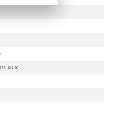
i
ssi digitali