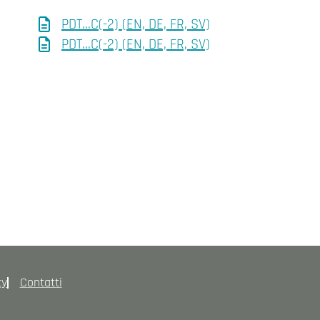
PDT...C(-2) (EN, DE, FR, SV)
PDT...C(-2) (EN, DE, FR, SV)
cy
Contatti