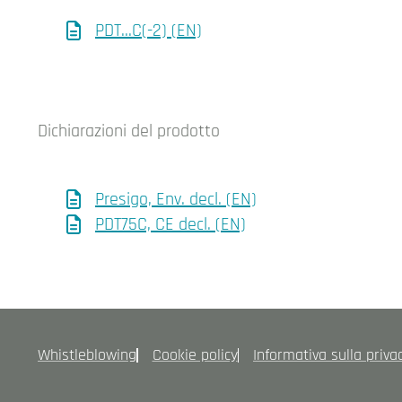
PDT...C(-2) (EN)
Dichiarazioni del prodotto
Presigo, Env. decl. (EN)
PDT75C, CE decl. (EN)
Whistleblowing
Cookie policy
Informativa sulla priva