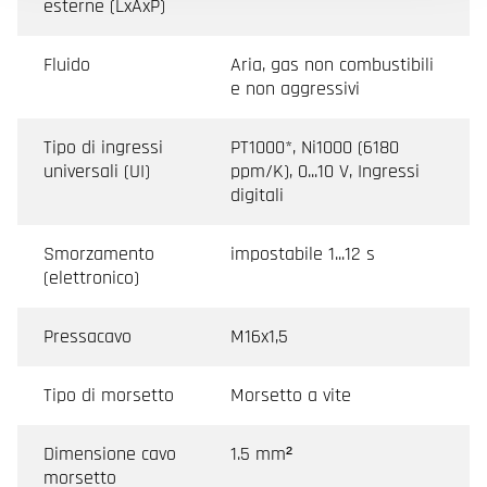
esterne (LxAxP)
Fluido
Aria, gas non combustibili
e non aggressivi
Tipo di ingressi
PT1000*, Ni1000 (6180
universali (UI)
ppm/K), 0...10 V, Ingressi
digitali
Smorzamento
impostabile 1...12 s
(elettronico)
Pressacavo
M16x1,5
Tipo di morsetto
Morsetto a vite
Dimensione cavo
1.5 mm²
morsetto