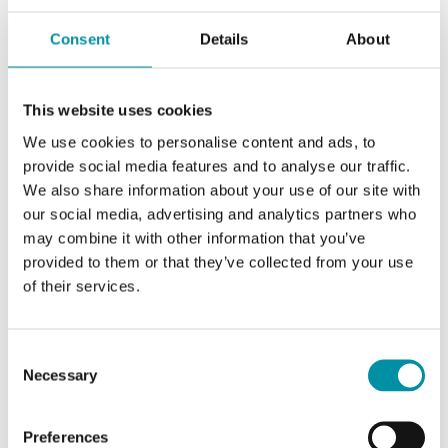
sensore di pressione 1
Consent
Details
About
Diff. max consentita
50 kPa
Sensore di pressione 2
This website uses cookies
Unità. Intervallo l/s
0…31000
We use cookies to personalise content and ads, to
provide social media features and to analyse our traffic.
We also share information about your use of our site with
Unità. Intervallo m3/h
0…65000
our social media, advertising and analytics partners who
(factory
may combine it with other information that you’ve
setting)
provided to them or that they’ve collected from your use
of their services.
Unità. Intervallo CFM
0…65000
[Ft3/min]
Consent
Necessary
Selection
Caratteristiche di Trasmettitore di pressione
Preferences
differenziale con comunicazione