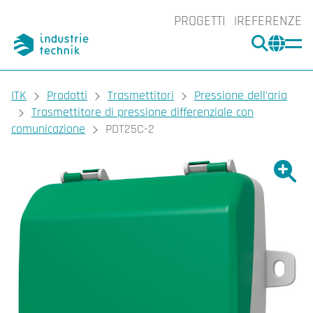
PROGETTI
REFERENZE
CERCA
CHA
You are here:
ITK
Prodotti
Trasmettitori
Pressione dell'aria
Trasmettitore di pressione differenziale con
comunicazione
PDT25C-2
Ingrand
Ing