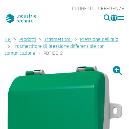
PROGETTI
REFERENZE
CERCA
CHA
You are here:
ITK
Prodotti
Trasmettitori
Pressione dell'aria
Trasmettitore di pressione differenziale con
comunicazione
PDT12C-2
Ingrand
Ing