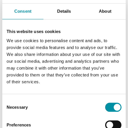
sensore di pressione 1
Consent
Details
About
Diff. max consentita
25 kPa
Sensore di pressione 2
This website uses cookies
Unità. Intervallo l/s
0…31000
We use cookies to personalise content and ads, to
provide social media features and to analyse our traffic.
We also share information about your use of our site with
Unità. Intervallo m3/h
0…65000
our social media, advertising and analytics partners who
(factory
may combine it with other information that you’ve
setting)
provided to them or that they’ve collected from your use
of their services.
Unità. Intervallo CFM
0…65000
[Ft3/min]
Consent
Necessary
Selection
Caratteristiche di Trasmettitore di pressione
Preferences
differenziale con comunicazione