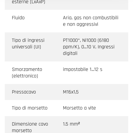
esterne (LxAxP)
Fluido
Aria, gas non combustibili
e non aggressivi
Tipo di ingressi
PT1000*, Ni1000 (6180
universali (UI)
ppm/K), 0...10 V, Ingressi
digitali
Smorzamento
impostabile 1...12 s
(elettronico)
Pressacavo
M16x1,5
Tipo di morsetto
Morsetto a vite
Dimensione cavo
1.5 mm²
morsetto