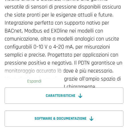
versatile di sensori di pressione disponibili assicura
che siate pronti per le esigenze attuali e future.
Integrazione perfetta con supporto nativo per
BACnet, Modbus ed EXOline nei modelli con
comunicazione, oltre a modelli analogici con uscite
configurabili 0–10 V o 4–20 mA, per misurazioni
semplici e precise. Progettato per applicazioni con
pressione positiva e negativa. Il PDTN garantisce un
monitoraggio accurato là dove è più necessario.
L'installazione è semplice grazie all'ampio spazio di
Espandi
cablaggio, alle schede PCB chiaramente
contrassegnate e a un intuitivo selettore a
CARATTERISTICHE
rotazione. La rapida messa in servizio tramite l'app
Regin:GO consente di essere operativi in pochissimo
tempo, per potersi concentrare sulle prestazioni,
SOFTWARE & DOCUMENTAZIONE
non sulla configurazione. Presigo PDTN: dove