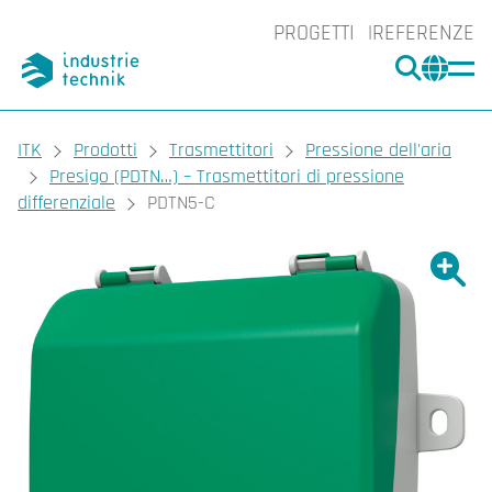
PROGETTI
REFERENZE
CERCA
CHA
You are here:
ITK
Prodotti
Trasmettitori
Pressione dell'aria
Presigo (PDTN…) – Trasmettitori di pressione
differenziale
PDTN5-C
Ingrand
Ing