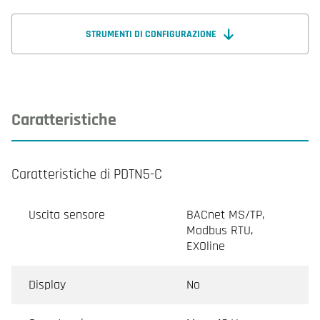
innovazione, precisione e facilità d'uso si fondono.
STRUMENTI DI CONFIGURAZIONE
Caratteristiche
Caratteristiche di PDTN5-C
Uscita sensore
BACnet MS/TP,
Modbus RTU,
EXOline
Display
No