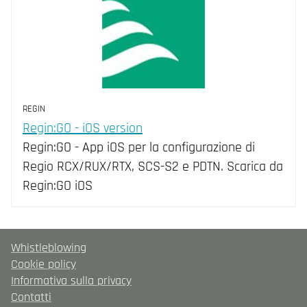
REGIN
Regin:GO - iOS version
Regin:GO - App iOS per la configurazione di
Regio RCX/RUX/RTX, SCS-S2 e PDTN. Scarica da
Regin:GO iOS
Whistleblowing
Cookie policy
Informativa sulla privacy
Contatti