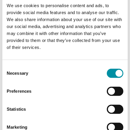
Dimensioni
120x40x112 mm
We use cookies to personalise content and ads, to
esterne (LxAxP)
provide social media features and to analyse our traffic.
We also share information about your use of our site with
our social media, advertising and analytics partners who
Fluido
Aria, gas non combustibili
e non aggressivi
may combine it with other information that you’ve
provided to them or that they’ve collected from your use
of their services.
Smorzamento
0…600s
(elettronico)
Consent
Pressacavo
M16x1,5
Necessary
Selection
Tipo di morsetto
Morsetto a vite
Preferences
Dimensione cavo
1.5 mm²
morsetto
Statistics
Materiale,
Policarbonato (PC)
Marketing