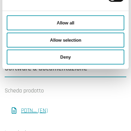
custodia
Materiale, base
Policarbonato (PC)
Allow all
Allow selection
Deny
Software & documentazione
Scheda prodotto
PDTN... (EN)