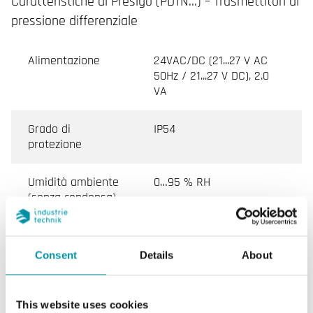
Caratteristiche di Presigo (PDTN…) – Trasmettitori di
pressione differenziale
Alimentazione
24VAC/DC (21...27 V AC
50Hz / 21...27 V DC), 2.0
VA
Grado di
IP54
protezione
Umidità ambiente
0…95 % RH
(senza condensa)
Temperatura
-25…50 °C
ambiente
Consent
Details
About
Montaggio
Parete
This website uses cookies