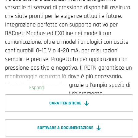
versatile di sensori di pressione disponibili assicura
che siate pronti per le esigenze attuali e future.
Integrazione perfetta con supporto nativo per
BACnet, Modbus ed EXOline nei modelli con
comunicazione, oltre a modelli analogici con uscite
configurabili 0–10 V o 4–20 mA, per misurazioni
semplici e precise. Progettato per applicazioni con
pressione positiva e negativa. Il PDTN garantisce un
monitoraggio accurato là dove è più necessario.
L'installazione è semplice grazie all'ampio spazio di
Espandi
cablaggio, alle schede PCB chiaramente
contrassegnate e a un intuitivo selettore a
CARATTERISTICHE
rotazione. La rapida messa in servizio tramite l'app
Regin:GO consente di essere operativi in pochissimo
tempo, per potersi concentrare sulle prestazioni,
SOFTWARE & DOCUMENTAZIONE
non sulla configurazione. Presigo PDTN: dove