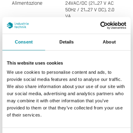
Alimentazione
24VAC/DC (21...27 V AC
50Hz / 21...27 V DC), 2.0
VA
Grado di
IP54
protezione
Consent
Details
About
Umidità ambiente
0…95 % RH
(senza condensa)
This website uses cookies
We use cookies to personalise content and ads, to
Temperatura
-25…50 °C
provide social media features and to analyse our traffic.
ambiente
We also share information about your use of our site with
our social media, advertising and analytics partners who
Montaggio
Parete
may combine it with other information that you’ve
provided to them or that they’ve collected from your use
of their services.
Dimensioni
120x40x112 mm
esterne (LxAxP)