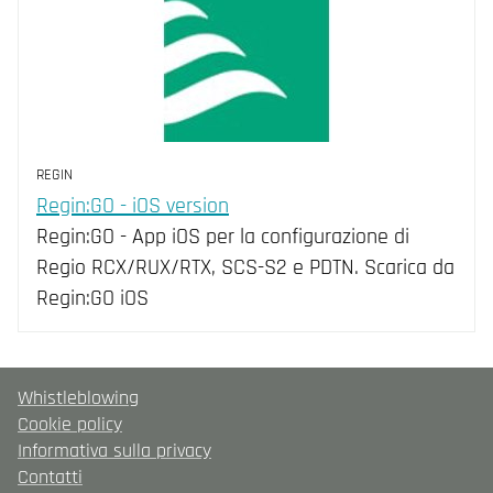
REGIN
Regin:GO - iOS version
Regin:GO - App iOS per la configurazione di
Regio RCX/RUX/RTX, SCS-S2 e PDTN. Scarica da
Regin:GO iOS
Whistleblowing
Cookie policy
Informativa sulla privacy
Contatti