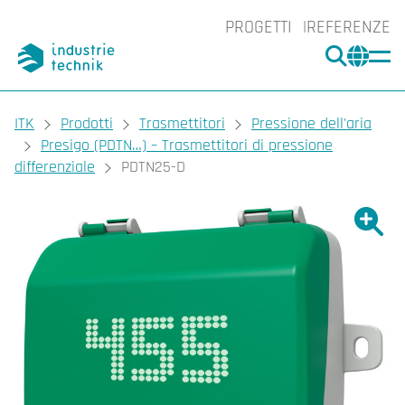
PROGETTI
REFERENZE
CERCA
CHA
You are here:
ITK
Prodotti
Trasmettitori
Pressione dell'aria
Presigo (PDTN…) – Trasmettitori di pressione
differenziale
PDTN25-D
Ingrand
Ing