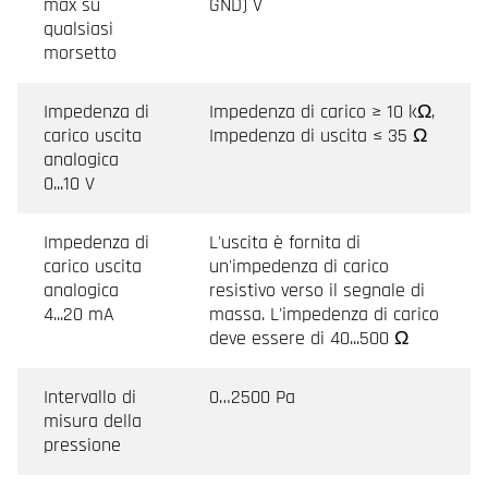
max su
GND) V
qualsiasi
morsetto
Impedenza di
Impedenza di carico ≥ 10 kΩ,
carico uscita
Impedenza di uscita ≤ 35 Ω
analogica
0...10 V
Impedenza di
L'uscita è fornita di
carico uscita
un'impedenza di carico
analogica
resistivo verso il segnale di
4...20 mA
massa. L'impedenza di carico
deve essere di 40...500 Ω
Intervallo di
0…2500 Pa
misura della
pressione