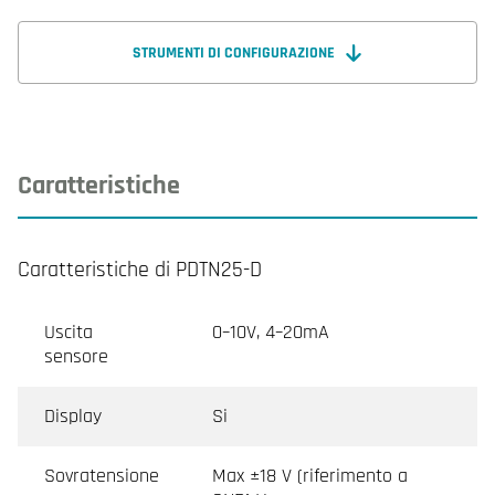
innovazione, precisione e facilità d'uso si fondono.
STRUMENTI DI CONFIGURAZIONE
Caratteristiche
Caratteristiche di PDTN25-D
Uscita
0–10V, 4–20mA
sensore
Display
Si
Sovratensione
Max ±18 V (riferimento a