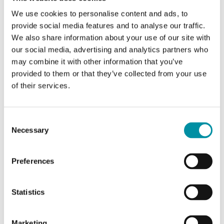
We use cookies to personalise content and ads, to
provide social media features and to analyse our traffic.
We also share information about your use of our site with
Caratteristiche
our social media, advertising and analytics partners who
may combine it with other information that you’ve
provided to them or that they’ve collected from your use
Caratteristiche di
of their services.
Alimentazione
24VAC/DC (21...27 V AC
Consent
50/60Hz / 21...27 V DC), 5.0
Necessary
Selection
VA
Preferences
Grado di
IP54
protezione
Statistics
Umidità
0…90 % RH
ambiente (senza
condensa)
Marketing