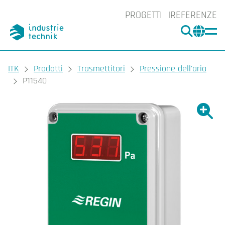
PROGETTI
REFERENZE
CERCA
CHA
You are here:
ITK
Prodotti
Trasmettitori
Pressione dell'aria
P11540
Ingrand
Ing
Sta