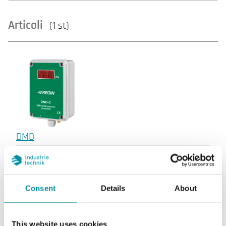
Articoli
(1 st)
DMD
Uscita sensore
0–10V, 4–20mA
Display
Si
Consent
Details
About
Sensore di pressione, intervallo
0…999 Pa
This website uses cookies