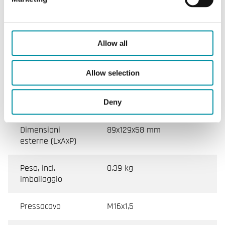
Temperatura
0…50 °C
ambiente
Allow all
Temperatura di
-40…50 °C
Allow selection
stoccaggio
Montaggio
Parete
Deny
Dimensioni
89x129x58 mm
esterne (LxAxP)
Peso, incl.
0.39 kg
imballaggio
Pressacavo
M16x1,5