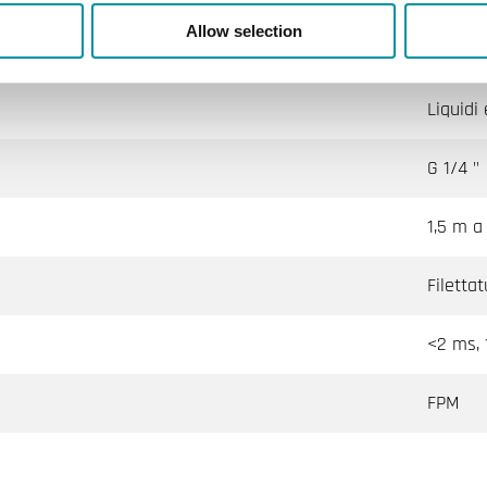
Allow selection
0.9 kg
Liquidi
G 1/4 "
1,5 m a 
Filetta
<2 ms, 
FPM