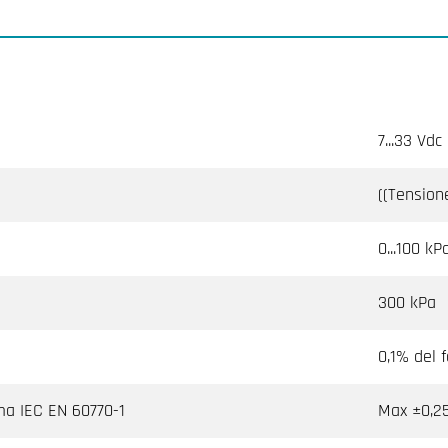
7...33 Vdc
((Tension
0...100 kP
300 kPa
0,1% del 
rma IEC EN 60770-1
Max ±0,25