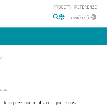
PROGETTI
REFERENZE
CERCA
CHANGE MARKET 
0
e.
 e gas
 della pressione relativa di liquidi e gas.