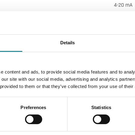
4-20 mA
< 23 mA
Details
quidi e gas
IP67
e content and ads, to provide social media features and to analy
 our site with our social media, advertising and analytics partn
-30…85
 provided to them or that they’ve collected from your use of their
-50…10
Preferences
Statistics
47.5 m
24 mm