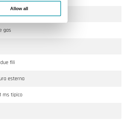
Allow all
 e gas
due fili
tura esterna
1 ms tipico