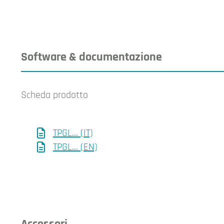
Software & documentazione
Scheda prodotto
TPGL... (IT)
TPGL... (EN)
Accessori