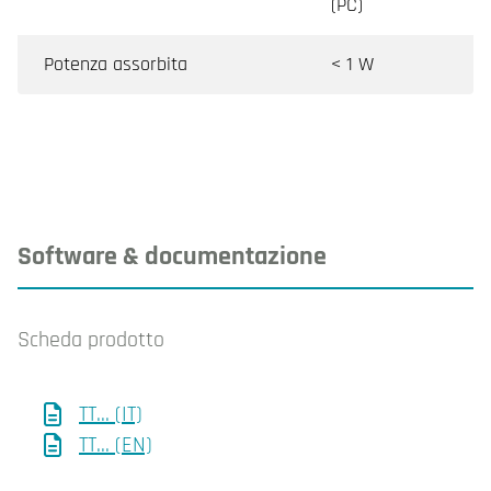
(PC)
Potenza assorbita
< 1 W
Software & documentazione
Scheda prodotto
TT... (IT)
TT... (EN)