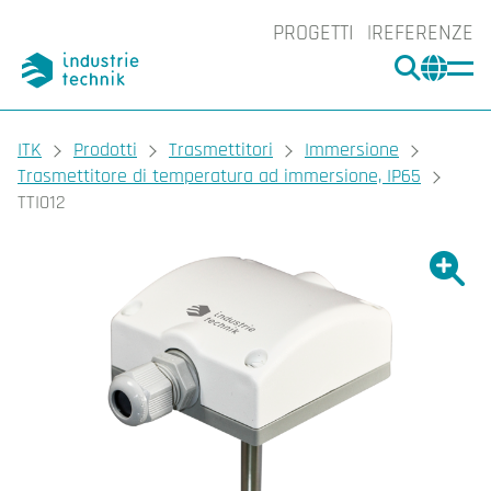
PROGETTI
REFERENZE
CERCA
CHA
You are here:
ITK
Prodotti
Trasmettitori
Immersione
Trasmettitore di temperatura ad immersione, IP65
TTI012
Ingrand
Ing