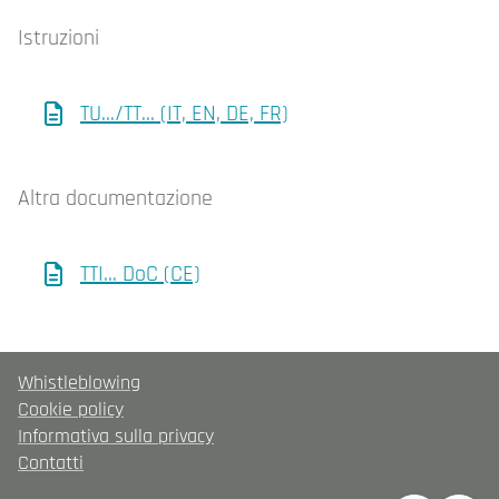
Istruzioni
TU.../TT... (IT, EN, DE, FR)
Altra documentazione
TTI... DoC (CE)
Whistleblowing
Cookie policy
Informativa sulla privacy
Contatti