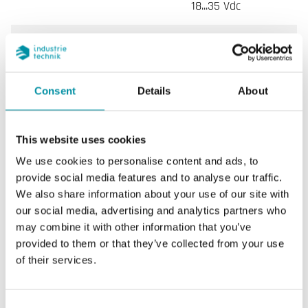
18...35 Vdc
Limiti temperatura del
-20…100 °C
fluido
Consent
Details
About
Lunghezza
120 mm
Intervallo di misura, temp
-30…50 °C
This website uses cookies
We use cookies to personalise content and ads, to
Uscita temperatura
0-10 V
provide social media features and to analyse our traffic.
We also share information about your use of our site with
Elemento sensore,
NTC
our social media, advertising and analytics partners who
temperatura
may combine it with other information that you’ve
provided to them or that they’ve collected from your use
of their services.
Caratteristiche di Trasmettitore di temperatura ad
immersione, IP65
Consent