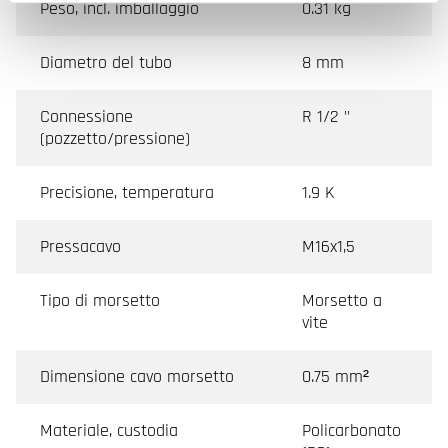
Peso, incl. imballaggio
0.31 kg
Diametro del tubo
8 mm
Connessione
R 1/2 "
(pozzetto/pressione)
Precisione, temperatura
1.9 K
Pressacavo
M16x1,5
Tipo di morsetto
Morsetto a
vite
Dimensione cavo morsetto
0.75 mm²
Materiale, custodia
Policarbonato