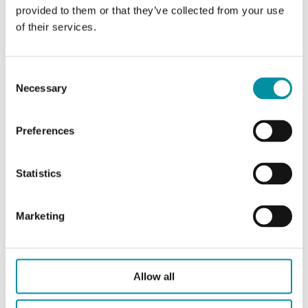
provided to them or that they’ve collected from your use
of their services.
Caratteristiche di Trasmettitore di umidità e
temperatura da parete, IP65
Consent
Necessary
Selection
Alimentazione
24VDC (... V DC)
Preferences
Classe apparecchio
Classe III
Statistics
Grado di protezione
IP65
Umidità ambiente
10…95 % RH
Marketing
(senza condensa)
Temperatura
-5…50 °C
Allow all
ambiente