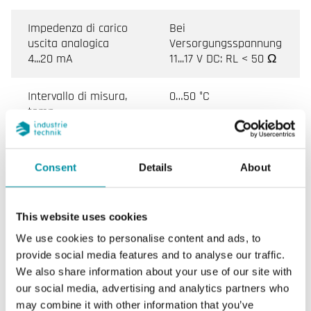
Impedenza di carico
Bei
uscita analogica
Versorgungsspannung
4...20 mA
11...17 V DC: RL < 50 Ω
Intervallo di misura,
0…50 °C
temp
Uscita temperatura
4-20 mA (2 wire)
Consent
Details
About
Uscita umidità
4-20 mA (2 wire)
This website uses cookies
Precisione, gas
2
nell'aria
We use cookies to personalise content and ads, to
provide social media features and to analyse our traffic.
We also share information about your use of our site with
Alimentazione (4...20
Min (11-(0,02xRL)) Vdc,
our social media, advertising and analytics partners who
mA)
max 30 Vdc
may combine it with other information that you’ve