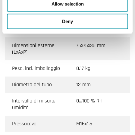
Allow selection
Temperatura di
-20…70 °C
stoccaggio
Deny
Montaggio
Parete
Dimensioni esterne
75x75x36 mm
(LxAxP)
Peso, incl. imballaggio
0.17 kg
Diametro del tubo
12 mm
Intervallo di misura,
0…100 % RH
umidità
Pressacavo
M16x1,5