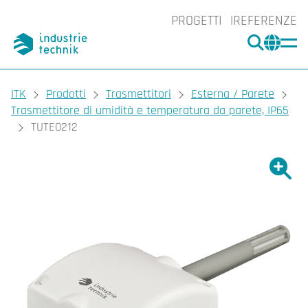
PROGETTI
REFERENZE
CERCA
CHA
You are here:
ITK
Prodotti
Trasmettitori
Esterna / Parete
Trasmettitore di umidità e temperatura da parete, IP65
TUTE0212
Ingrand
Ing