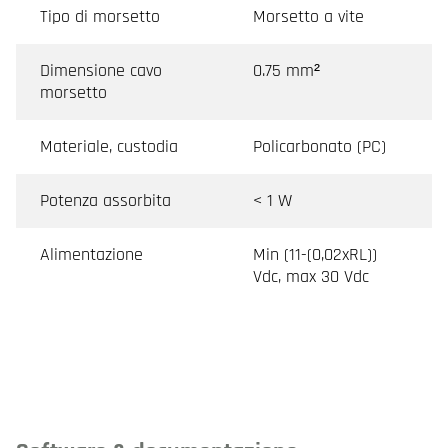
Tipo di morsetto
Morsetto a vite
Dimensione cavo
0.75 mm²
morsetto
Materiale, custodia
Policarbonato (PC)
Potenza assorbita
< 1 W
Alimentazione
Min (11-(0,02xRL))
Vdc, max 30 Vdc