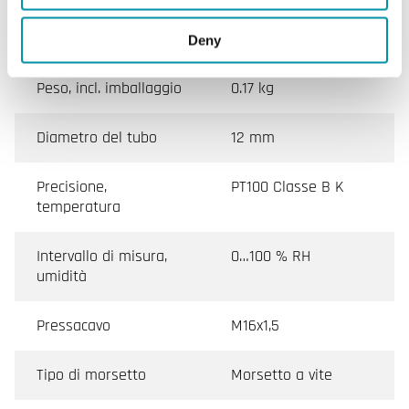
Dimensioni esterne
75x75x36 mm
(LxAxP)
Deny
Peso, incl. imballaggio
0.17 kg
Diametro del tubo
12 mm
Precisione,
PT100 Classe B K
temperatura
Intervallo di misura,
0…100 % RH
umidità
Pressacavo
M16x1,5
Tipo di morsetto
Morsetto a vite