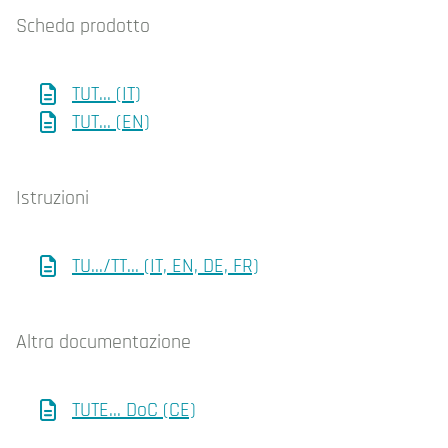
Scheda prodotto
TUT... (IT)
TUT... (EN)
Istruzioni
TU.../TT... (IT, EN, DE, FR)
Altra documentazione
TUTE... DoC (CE)