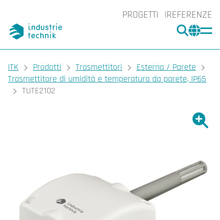
PROGETTI
REFERENZE
CERCA
CHA
You are here:
ITK
Prodotti
Trasmettitori
Esterna / Parete
Trasmettitore di umidità e temperatura da parete, IP65
TUTE2102
Ingrand
Ing