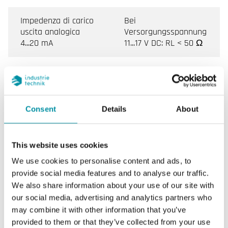
Impedenza di carico
Bei
uscita analogica
Versorgungsspannung
4...20 mA
11...17 V DC: RL < 50 Ω
Intervallo di misura,
-20…50 °C
temp
Uscita umidità
4-20 mA (2 wire)
Consent
Details
About
Alimentazione (4...20
Min (11-(0,02xRL)) Vdc,
This website uses cookies
mA)
max 30 Vdc
We use cookies to personalise content and ads, to
provide social media features and to analyse our traffic.
We also share information about your use of our site with
Caratteristiche di Trasmettitore di umidità e
our social media, advertising and analytics partners who
temperatura da parete, IP65
may combine it with other information that you’ve
provided to them or that they’ve collected from your use