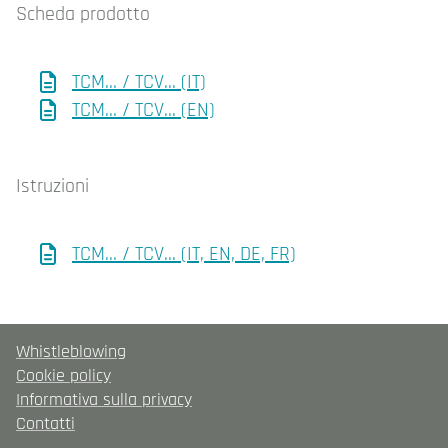
Scheda prodotto
TCM... / TCV... (IT)
TCM... / TCV... (EN)
Istruzioni
TCM... / TCV... (IT, EN, DE, FR)
Whistleblowing
Cookie policy
Informativa sulla privacy
Contatti