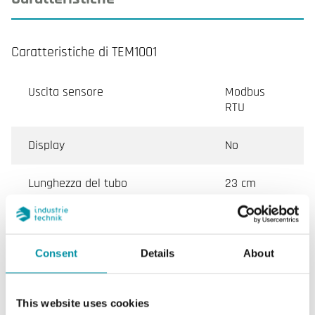
Caratteristiche di TEM1001
Uscita sensore
Modbus
RTU
Display
No
Lunghezza del tubo
23 cm
Lunghezza di inserimento
100…230
mm
Consent
Details
About
Impedenza di carico uscita
>10 kΩ
analogica 0...10 V
This website uses cookies