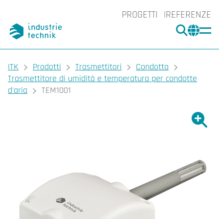
PROGETTI
REFERENZE
CERCA
CHA
You are here:
ITK
Prodotti
Trasmettitori
Condotta
Trasmettitore di umidità e temperatura per condotte
d'aria
TEM1001
Ingrand
Ing