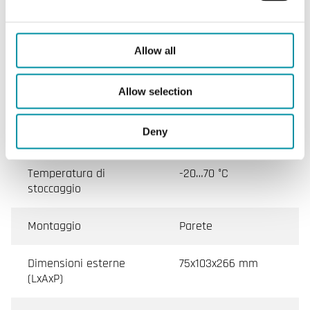
Classe apparecchio
Classe III
Grado di protezione
IP65
Allow all
Umidità ambiente
10…90 % RH
Allow selection
(senza condensa)
Deny
Temperatura ambiente
0…50 °C
Temperatura di
-20…70 °C
stoccaggio
Montaggio
Parete
Dimensioni esterne
75x103x266 mm
(LxAxP)