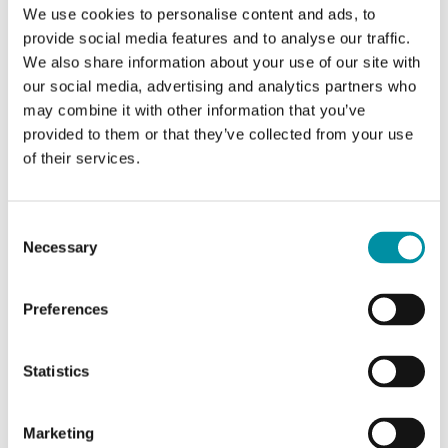
We use cookies to personalise content and ads, to
Intervallo di misura, temp
-20…70 °C
provide social media features and to analyse our traffic.
We also share information about your use of our site with
Uscita temperatura
Modbus
our social media, advertising and analytics partners who
may combine it with other information that you’ve
Uscita umidità
Modbus
provided to them or that they’ve collected from your use
of their services.
Colore, coperchio
Bianco (RAL
9010)
Consent
Necessary
Selection
Colore, base
Grigio (RAL
7038)
Preferences
Statistics
Caratteristiche di Trasmettitore di umidità e
temperatura per condotte d'aria
Marketing