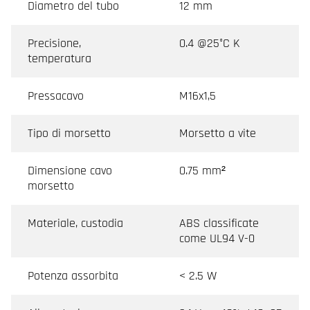
Diametro del tubo
12 mm
Precisione,
0.4 @25°C K
temperatura
Pressacavo
M16x1,5
Tipo di morsetto
Morsetto a vite
Dimensione cavo
0.75 mm²
morsetto
Materiale, custodia
ABS classificate
come UL94 V-0
Potenza assorbita
< 2.5 W