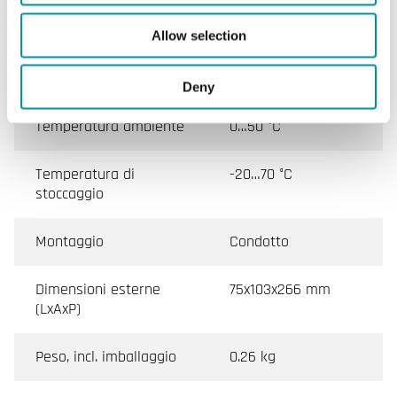
Grado di protezione
IP65
Allow selection
Umidità ambiente
10…90 % RH
(senza condensa)
Deny
Temperatura ambiente
0…50 °C
Temperatura di
-20…70 °C
stoccaggio
Montaggio
Condotto
Dimensioni esterne
75x103x266 mm
(LxAxP)
Peso, incl. imballaggio
0.26 kg