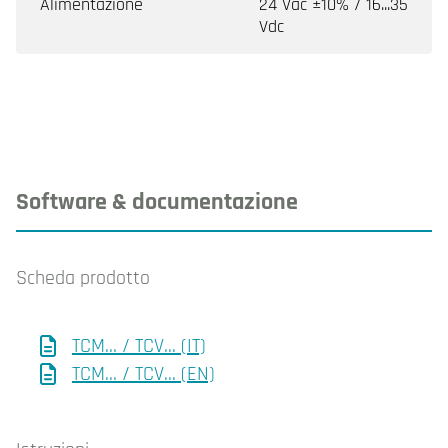
Alimentazione
24 Vac ±10% / 16...35
Vdc
Software & documentazione
Scheda prodotto
TCM... / TCV... (IT)
TCM... / TCV... (EN)