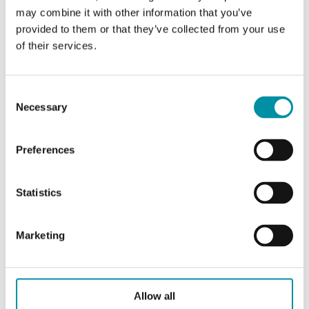
Intervallo di misura, temp
-20…70 °C
may combine it with other information that you’ve
provided to them or that they’ve collected from your use
of their services.
Uscita temperatura
Modbus
Colore, coperchio
Bianco (RAL
Consent
9010)
Necessary
Selection
Colore, base
Grigio (RAL
Preferences
7038)
Statistics
Caratteristiche di Trasmettitore di umidità e
Marketing
temperatura per condotte d'aria
Classe apparecchio
Classe III
Allow all