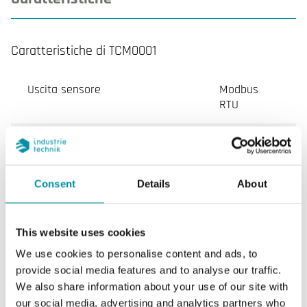
Caratteristiche di TCM0001
Uscita sensore
Modbus
RTU
Display
No
Lunghezza del tubo
23 cm
Consent
Details
About
Lunghezza di inserimento
100…230
mm
This website uses cookies
We use cookies to personalise content and ads, to
Impedenza di carico uscita
>10 kΩ
provide social media features and to analyse our traffic.
analogica 0...10 V
We also share information about your use of our site with
our social media, advertising and analytics partners who